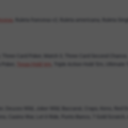
ancesa
, Ruleta francesa v2, Ruleta americana, Ruleta Sing
, Three Card Poker, Match 3, Three Card Second Chance,
s Poker,
Texas Hold ‘em
, Triple Action Hold ‘Em, Ultimate
er, Deuces Wild, Joker Wild, Baccarat, Craps, Keno, Red D
o, Casino War, Let it Ride, Punto Banco, 7 Gold Scratch,