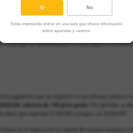
mientas muy completas y muy útiles para el jugador nov
Si
No
io y requieren una cierta dosis de conocimiento previo.
Estás intentando entrar en una web que ofrece información
ueden considerar relevantes como el estado de los juga
sobre apuestas y casinos.
os… Pero la principal arma con la que esperan atraer nuev
, de modo que en determinados eventos deportivos ofrece
 los jugadores que se registren en su sitio por primera v
$500USD, además de 100 giros gratis
. Por ejemplo, si d
s decir, que ingresas $100USD y juegas con $200USD.
l bono se te ingresa en tu cuenta de usuario aunque a v