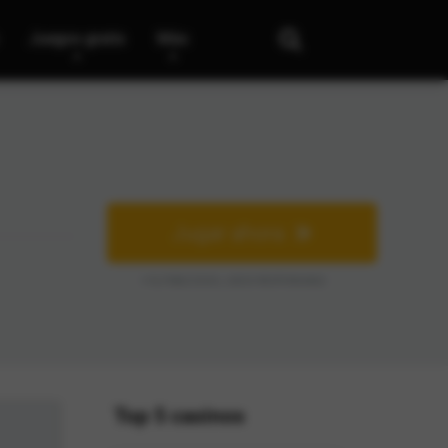
Juegos gratis
Más
Jugar ahora
+18, PUBLICIDAD, JUEGO RESPONSABLE
Top 5 casinos