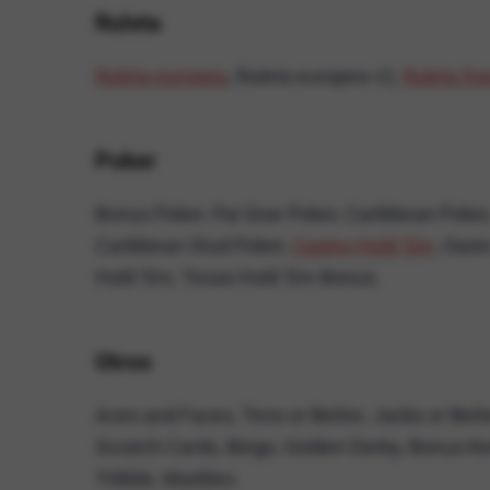
Ruleta
Ruleta europea
, Ruleta europea v2,
Ruleta fr
Poker
Bonus Poker, Pai Gow Poker, Caribbean Poker
Caribbean Stud Poker,
Casino Hold ‘Em
, Oasi
Hold ‘Em, Texas Hold ‘Em Bonus.
Otros
Aces and Faces, Tens or Better, Jacks or Bett
Scratch Cards, Bingo, Golden Derby, Bonus Ken
Tribble, Marbles.