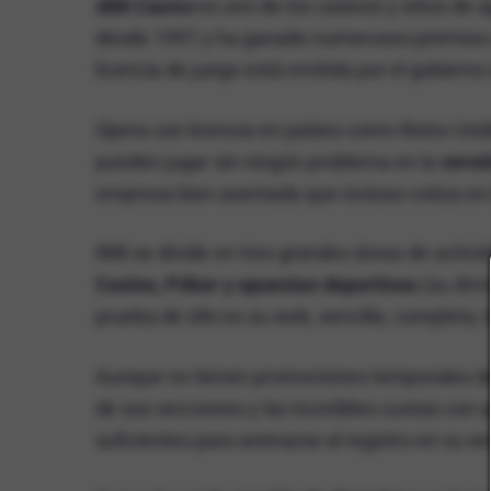
888 Casino
es uno de los casinos y sitios de
desde 1997 y ha ganado numerosos premios a n
licencia de juego está emitida por el gobierno 
Opera con licencia en países como Reino Uni
pueden jugar sin ningún problema en la
vers
empresa bien asentada que incluso cotiza en 
888 se divide en tres grandes áreas de activi
Casino, Póker y apuestas deportivas
(su divi
prueba de ello es su web, sencilla, completa,
Aunque no tienen promociones temporales 
de sus secciones y las increíbles cuotas con 
suficientes para animarse al registro en su w