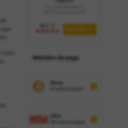
PlayUZU
Bono de
80 giros gratis
sin
requerimientos de apuesta
 del
4.7
/ 5
s que
Jugar ahora
res.
,10 por
Métodos de pago
o,
Bitcoin
4
Casinos aceptan
irá
OXXO
15
Casinos aceptan