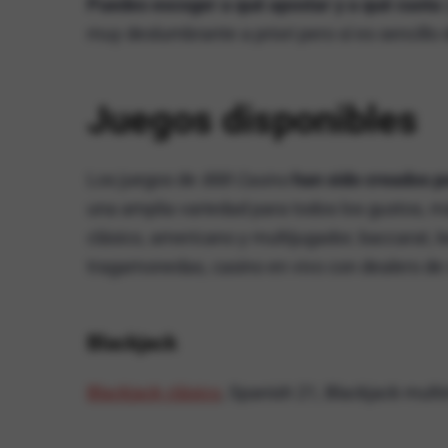
Puedes escoger a qué apostar y a qué cuota
muy deslumbrante a priori pero sí es sencillo 
Juegos disponibles
Los juegos de
888 Casino
han sido creados p
una amplia variedad para todos los gustos, más
clásico, americano y multijugador, baccarat, 
tragamonedas, casino en vivo con dealers de 
Blackjack
Blackjack clásico
, Spanish 21, Blackjack mul