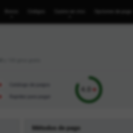
Bonos
Códigos
Casino en vivo
Opciones de pago
00
y 100 giros gratis
Catálogo de juegos
4.0
Rapidez para pagar
Métodos de pago