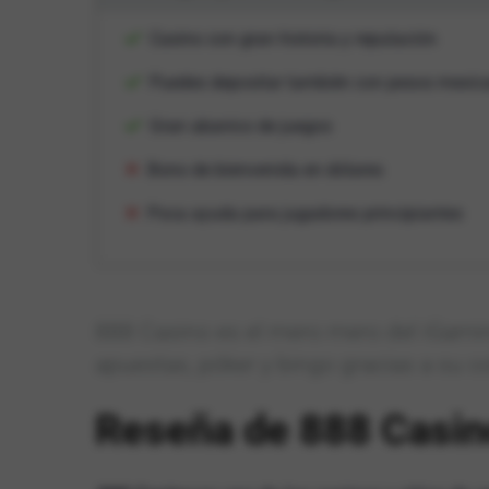
Casino con gran historia y reputación
Puedes depositar también con pesos mexic
Gran abanico de juegos
Bono de bienvenida en dólares
Poca ayuda para jugadores principiantes
888 Casino es el mero mero del iGaming
apuestas, póker y bingo gracias a su co
Reseña de 888 Casin