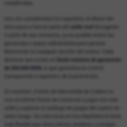
establecidas.
Una vez completados los requisitos, el dinero del
bono pasa a formar parte del
saldo real
del jugador.
A partir de ese momento, ya es posible retirar las
ganancias o seguir utilizándolas para apostar
libremente en cualquier sección del casino. Cabe
destacar que existe un
límite máximo de ganancias
de $60,000 MXN
, lo que garantiza un control
transparente y equitativo de la promoción.
En resumen, el bono de bienvenida de Codere es
una excelente forma de comenzar a jugar con más
saldo y explorar el catálogo de juegos del casino sin
tanto riesgo. Su estructura en tres depósitos lo hace
más flexible que otras ofertas similares, y aunque