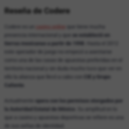
Reseña de Codere
Codere es un
casino online
que tiene mucha
presencia internacional y que
se estableció en
tierras mexicanas a partir de 1998
. Hasta el 2012
este operador de juego no empezó a asentarse
como una de las casas de apuestas preferidas en el
territorio nacional y sin duda mucho tuvo que ver en
ello la alianza que llevó a cabo con
CIE y Grupo
Caliente
.
Actualmente
opera con los permisos otorgados por
la Autoridad Estatal de México
. Su amplitud en lo
que a casino y apuestas deportivas se refiere es una
de sus señas de identidad.