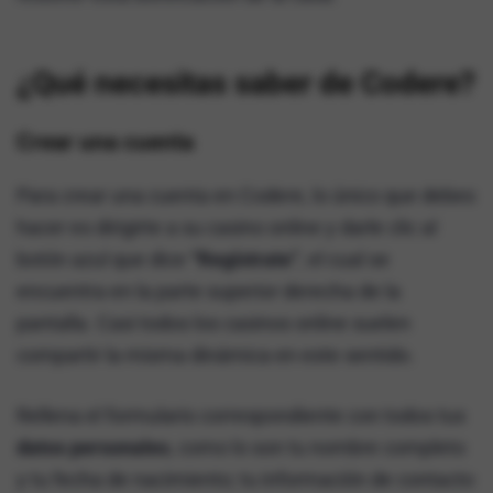
¿Qué necesitas saber de Codere?
Crear una cuenta
Para crear una cuenta en Codere, lo único que debes
hacer es dirigirte a su casino online y darle clic al
botón azul que dice
“Regístrate”
, el cual se
encuentra en la parte superior derecha de la
pantalla. Casi todos los casinos online suelen
compartir la misma dinámica en este sentido.
Rellena el formulario correspondiente con todos tus
datos personales
, como lo son tu nombre completo
y tu fecha de nacimiento; tu información de contacto