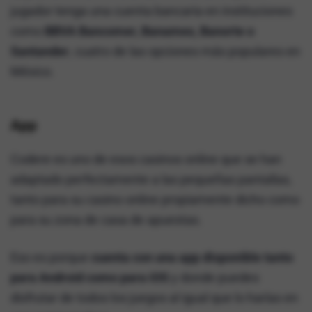
jugador tenga una cuenta bancaria en instituciones
como
BBVA Bancomer, Banamex, Banorte o
Santander
, cuatro de las opciones más populares en
México.
App
Codere es uno de esos casinos online que se han
adaptado perfectamente a las pequeñas pantallas,
tanto para su casino online propiamente dicho como
para su zona de casa de apuestas.
Eso es porque
cuenta con una app disponible tanto
para Android como para iOS
y donde puedes
disfrutar de todos los juegos al igual que lo harías en