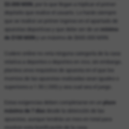
$3.000 MXN
, por lo que llegan a triplicar el primer
depósito que realice el usuario. Lo harán siempre
que se realice un primer ingreso en el apartado de
apuestas deportivas y que debe ser de un
mínimo
de $100 MXN
y un máximo de $600.000 MXN.
Codere online no veta ninguna categoría de la casa
relativa a deportes o deportes en vivo, sin embargo,
plantea unos requisitos de apuesta en el que los
momios de las apuestas realizadas sean iguales o
superiores a 1.50 (-200) y sea cual sea el juego.
Estas exigencias deben completarse en un
plazo
máximo de 7 días
desde la obtención de las
apuestas, aunque tendrás un mes en total para
resolver esta bonificación de la casa.