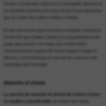
Puedes comprobar como en tu navegador aparecerá
un candado próximo a la zona de la url que garantiza
que el casino de Codere online es fiable.
Es por eso mismo que tenemos completa confianza
en decirte que Codere Casino es una plataforma de
juego que cuenta con todas las credenciales
suficientes para operar de forma segura y legal en
México, convirtiéndose en una de las marcas más
confiables del mercado.
Atención al cliente
La sección de atención al cliente de Codere Casino
es amplia y considerable
, al contar con varios