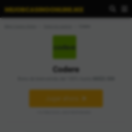
Mejor Casino Online
»
Todos los casinos
»
Codere
Codere
Bono de bienvenida del 100% hasta
MX$3.500
Jugar ahora
+18, PUBLICIDAD, JUEGO RESPONSABLE