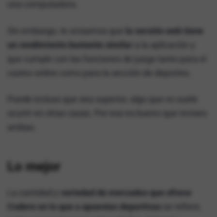
una computadora.
Sin embargo, te avisamos que
la versión web tiene
un rendimiento bastante similar
a la aplicación y
que cumple con las funciones de juego tanto para el
casino online como para la sección de deportes.
Puede incluso que sea superior, algo que no suele
ocurrir en otras casas. Por eso es bueno que revises
ambas.
Lo mejor
La cantidad y
variedad de mercados que ofrece
Codere en lo que a apuestas deportivas
se refiere,