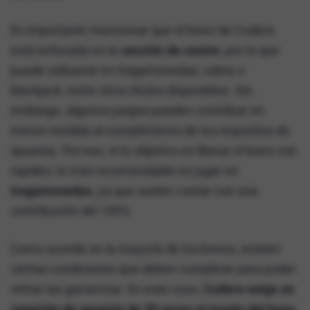
Es importante mencionar que el bono de Codere
está enfocado en la
sección de casino
, por lo que
puede utilizarse en tragamonedas, ruleta o
blackjack, entre otros títulos disponibles. Sin
embargo, algunos juegos pueden contribuir en
menor medida al cumplimiento de los requisitos de
apuesta. Por eso, si tu objetivo es liberar el bono con
rapidez, lo más recomendable es jugar en
tragamonedas
, ya que suelen contar con una
contribución del 100%.
Como sucede en la mayoría de los bonos, existen
ciertas condiciones que deben cumplirse para poder
retirar las ganancias. En este caso,
Codere exige un
requisito de apuesta de 30 veces el monto del bono