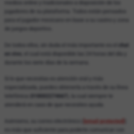
medios online y tradicionales a disposición de los
jugadores de su plataforma. Todos están pensados
para el jugador mexicano en base a su casino y zona
de juegos deportivo.
De todos ellos, sin duda el más importante es el
chat
en vivo
, el cual está disponible las 24 horas del día y
durante los siete días de la semana.
Si lo que necesitas es atención oral y más
especializada, puedes obtenerla a través de su línea
telefónica (
018002274667
), la cual siempre te
atenderá en caso de que necesites ayuda.
Asimismo, su correo electrónico (
[email protected]
)
es más que suficiente para poderte comunicar con