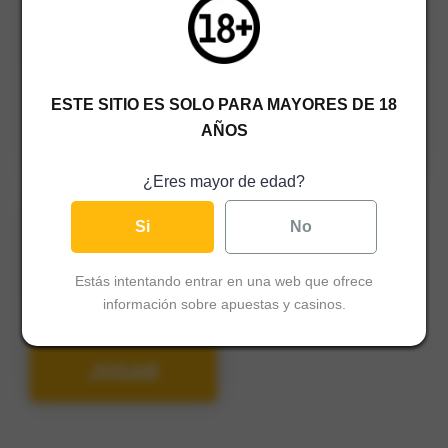
Blackjack Online
Casino Holdem
ESTE SITIO ES SOLO PARA MAYORES DE 18
AÑOS
JUGAR
JUGAR
¿Eres mayor de edad?
Si
No
Estás intentando entrar en una web que ofrece
información sobre apuestas y casinos.
Punto y Banca
JUGAR