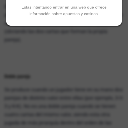
En caso de que dos jugadores posean la misma
Estás intentando entrar en una web que ofrece
información sobre apuestas y casinos.
pareja (por ejemplo 7-7 cada uno de ellos) se recurre
a la carta más alta de ambos para desempatar
(obviando las dos cartas que forman la propia
pareja).
Doble pareja
Se produce cuando un jugador tiene en su mano dos
parejas de distinto valor entre ellas (por ejemplo, 3-3-
3 y K-K). No es una doble pareja cuando se tienen
cuatro cartas del mismo valor, siendo esta otra
jugada de más jerarquía dentro del orden de las