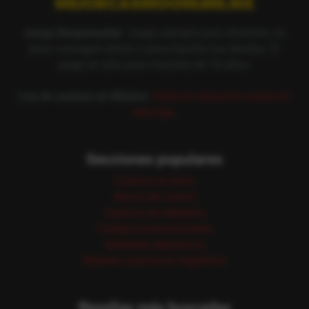
Juego Responsable
: Juega siempre para divertirte, no
para conseguir dinero o para liquidar tus deudas. El
juego es solo para mayores de 18 años.
Ley de casinos en México
:
Checa la situación actual en
esta liga
.
Secciones populares
Casinos en línea
Bonos de casino
Casinos sin depósito
Códigos promocionales
Apuestas deportivas
Mejores casinos en Argentina
Reseñas más buscadas