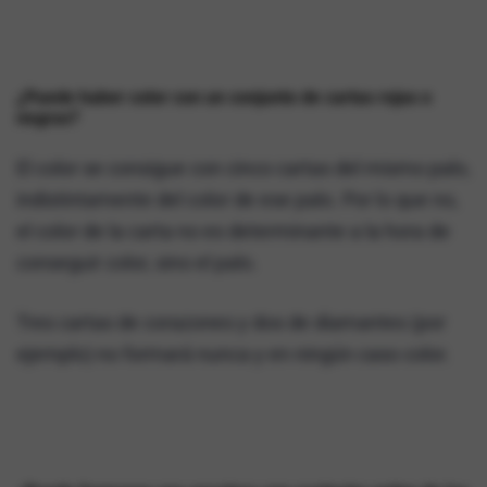
¿Puede haber color con un conjunto de cartas rojas o
negras?
El color se consigue con cinco cartas del mismo palo,
indistintamente del color de ese palo. Por lo que no,
el color de la carta no es determinante a la hora de
conseguir color, sino el palo.
Tres cartas de corazones y dos de diamantes (por
ejemplo) no formará nunca y en ningún caso color.