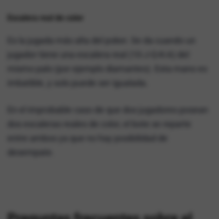
Escalera real de color
Es la jugada más alta del poker. Se da cuando un
jugador tiene una escalera real (10-J-Q-K-A) del
mismo palo (por ejemplo diamantes). Esta mano es
imbatible, y solo puede ser igualada.
En el improbable caso de que dos jugadores posean
dos escaleras reales de color, el bote se reparte
entre ambos ya que no hay posibilidad de
desempate.
Preguntas frecuentes sobre el