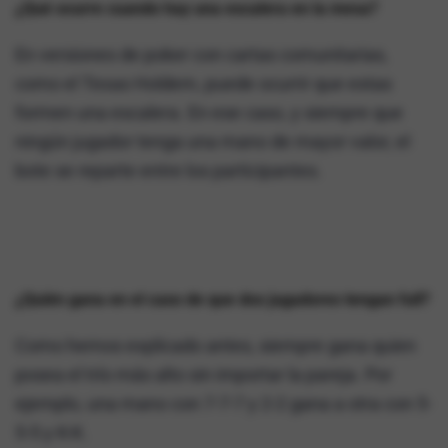
¿Qué ocurre cuando hay una escalera en la mesa?
En versiones de poker con cartas comunitarias,
como el Texas Holdem, puede ocurrir que estas
formen una escalera. En ese caso, y siempre que
ningún jugador tenga una mano de mayor valor, el
bote se reparte entre los participantes.
¿Quién gana en el caso de que dos jugadores tengan full?
Como hemos explicado antes, siempre gana quien
posea el trío más alto sin importar la pareja. Por
ejemplo, una mano con 7-7-7 y 2-2 gana a otra con 5-
5-5 y K-K.