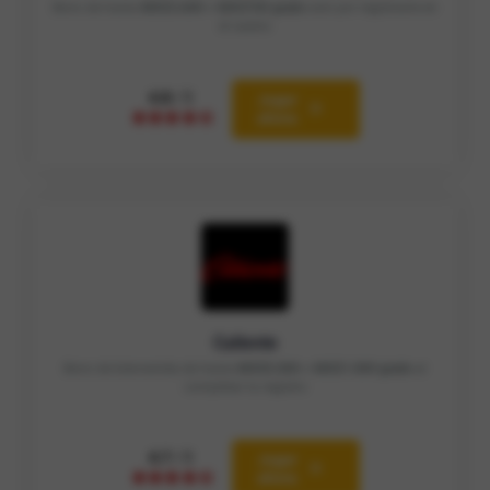
Bono de hasta
MX$3.600 + MX$700 gratis
solo por registrarte en
el casino
4.8
/ 5
Jugar
ahora
Caliente
Bono de bienvenida de hasta
MX$5.000 + MX$1.000 gratis
al
completar tu registro
4.7
/ 5
Jugar
ahora