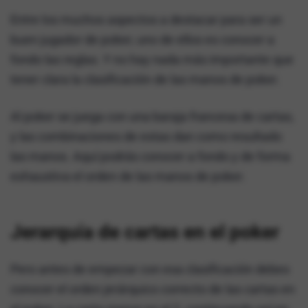
Entre los muchos aspectos a destacar para ser un
buen jugador de poker, uno de ellos es conocer a
fondo las reglas. Y no hay nada más importante que
tener clara la clasificación de las manos de poker.
Al poker se juega con una baraja francesa de cartas,
y las combinaciones de estas dan como resultado
las manos. Aquí podrás conocer a fondo y de forma
exhaustiva el orden de las manos de poker.
Jerarquía de cartas en el poker
Pero antes de empezar con esa clasificación debes
conocer el orden jerárquico correcto de las cartas en