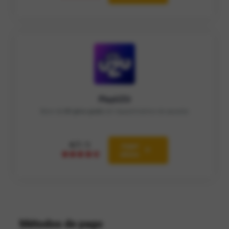
PlayUZU
Bono de
80 giros gratis
sin requerimientos de apuesta
4.7
/ 5
Jugar
ahora
Métodos de pago