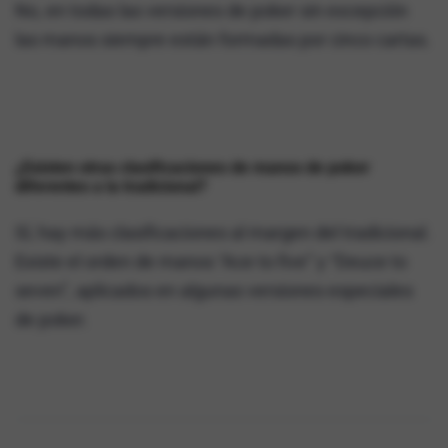
No, en todas las versiones de poker sin excepción
las manos siempre están formadas por cinco cartas.
¿Existen otras clasificaciones de manos de poker
diferentes a la tradicional?
Sí, hay más clasificaciones al margen del tradicional.
Existe el orden de manos “Ace to five” y “Deuce to
seven”, aplicados en algunas versiones especiales
de poker.