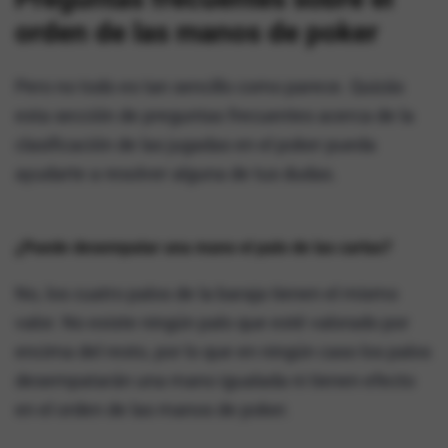
orden de las manos de poker
Pero no todo es tan sencillo como parece. Quizás
esta sección de preguntas frecuentes acerca de la
clasificación de las jugadas en el poker pueda
ayudarte a resolver alguna de tus dudas.
¿Puede desempatar una mano el palo de las cartas?
No, los cuatro palos de la baraja tienen el mismo
valor. No existe ningún palo que esté valorado por
encima del resto, por lo que en ningún caso los palos
desempatarán una mano igualada ni tienen efecto
en el orden de las manos de poker.