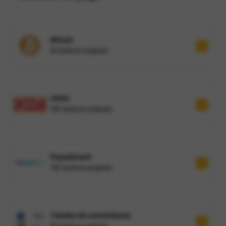
Bitcoin
4
Casinos aceptan
OXXO
15
Casinos aceptan
Paysafecard
12
Casinos aceptan
Tiendas de conveniencia
9
Casinos aceptan