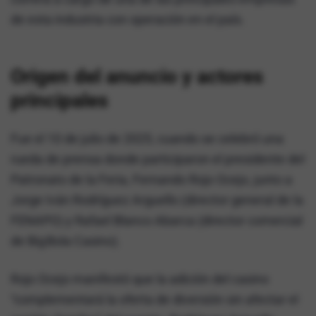
de esta industria con operación en el país.
Origen del anuncio y actores
principales
Fue el 10 de julio de 2025, cuando se celebró una
rueda de prensa donde participaron el presidente del
Patronato de la Feria, Fernando Rojo Ocejo, junto a
Jorge Iván Rodríguez Arguello (director general de la
FENAPO) y Rafael Blanco Abarca (director comercial
de Big Bola Casino).
Rojo Ocejo manifestó que la adición del casino
“complementará la oferta de diversión sin afectar el