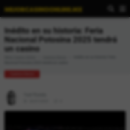
Inédito en su historia: Feria
Nacional Potosina 2025 tendrá
un casino
Mejor Casino Online
»
Casinos físicos
»
Inédito en su historia: Feria
Nacional Potosina 2025 tendrá un casino
Casinos físicos
Yael Rueda
20/07/2025
0