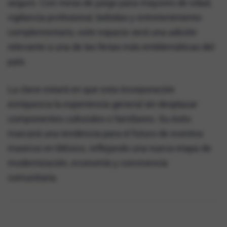
seguro. Con mesa de juego para mayores de edad,
vigilancia profesional, bebidas y entretenimiento
complementario, este espacio será una adición
relevante a una de las ferias más emblemáticas del
país.
La clave estará en que esta incorporación
enriquezca la experiencia general sin desplazar
componentes culturales o familiares. Su éxito
marcará una tendencia para el futuro de eventos
masivos en México, reflejando una nueva etapa de
modernización, economía y convivencia
comunitaria.