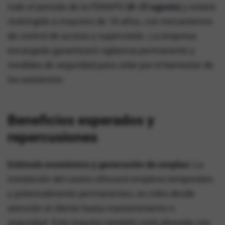
todo el periodo de la FENAPO
(8–31 agosto)
y estará
restringido a mayores de 18 años, con mecanismos
de control de acceso y supervisión. La empresa
encargada garantizará vigilancia permanente y
medidas de seguridad para velar por el bienestar de
los asistentes
Beneficios esperados y
repercusiones
Estímulo económico y generación de empleo:
La
instalación del casino ofrecerá empleos temporales
y potencialmente permanentes, en roles desde
atención al cliente hasta mantenimiento o
seguridad. Este impulso también está alineado con