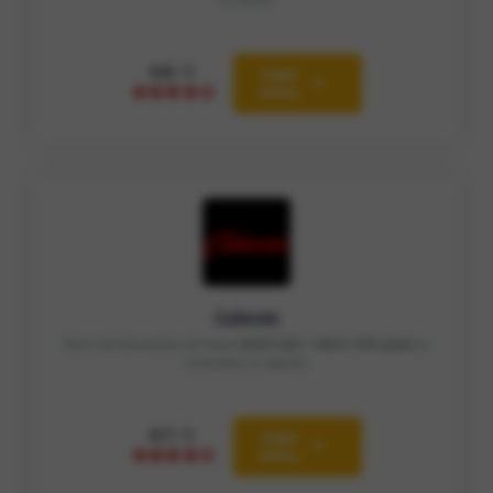
el casino
4.8
/ 5
Jugar
ahora
Caliente
Bono de bienvenida de hasta
MX$5.000 + MX$1.000 gratis
al
completar tu registro
4.7
/ 5
Jugar
ahora