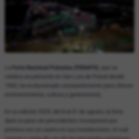
La
Feria Nacional Potosina (FENAPO)
, que se
celebra anualmente en San Luis de Potosí desde
1942, ha evolucionado constantemente para ofrecer
entretenimiento, cultura y gastronomía.
En su edición 2025, del 8 al 31 de agosto, la feria
dará un paso sin precedentes: incorporará por
primera vez un casino en sus instalaciones, el cual
correrá a cargo de una de las principales empresas