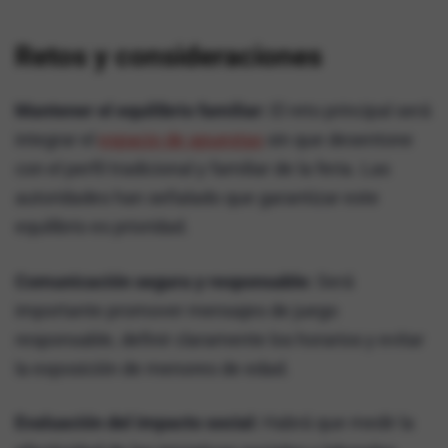
Retos y consideraciones
Mantener el equilibrio familiar:
El reto principal será
integrar el
espacio de apuestas
sin que desentone
con el perfil tradicional y familiar de la feria. Las
autoridades han señalado que garantizar este
equilibrio es prioridad.
Comunicación segura y responsable:
Será
importante promover mensajes de juego
responsable, definir claramente los horarios y evitar
la exposición de menores de edad.
Evaluación del impacto social:
Habrá que medir la