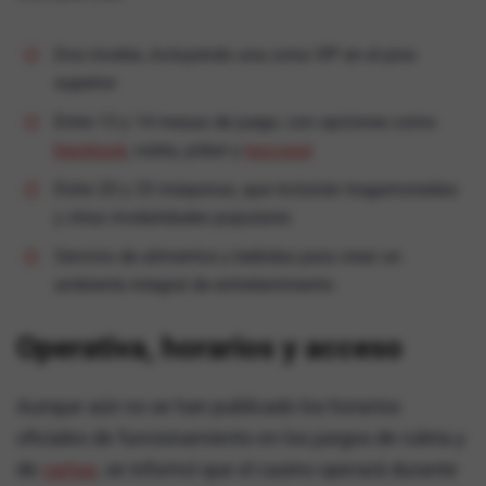
Dos niveles, incluyendo una zona VIP en el piso
superior
Entre 13 y 14 mesas de juego, con opciones como
blackjack
, ruleta, póker y
baccarat
Entre 20 y 25 máquinas, que incluirán tragamonedas
y otras modalidades populares
Servicio de alimentos y bebidas para crear un
ambiente integral de entretenimiento
Operativa, horarios y acceso
Aunque aún no se han publicado los horarios
oficiales de funcionamiento en los juegos de ruleta y
de
cartas
, se informó que el casino operará durante