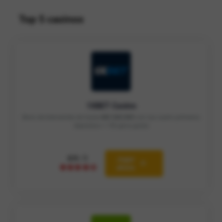
Top 5 casinos
1XBET Casino
Bono de bienvenida de hasta
MX $40.000
con tus cuatro primeros
depósitos + 150 giros gratis
4.9
/ 5
Jugar
ahora