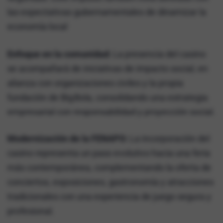
las expectativas gubernamentales de dinamizar la
economía local
Enfoque en la comunidad:
La presencia del casino
se acompañará de iniciativas de impacto social, en
alianza con organizaciones civiles y la propia
fundación de Big Bola, consolidando una estrategia
empresarial con responsabilidad y proyección social.
Modernización de la FENAPO:
La incorporación del
casino representa un paso evolutivo hacia una feria
más contemporánea, complementando la oferta de
conciertos, exposiciones, gastronomía y atracciones
tradicionales con una experiencia de juego segura y
profesional.