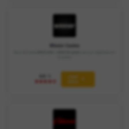
Winner Casino
Bono de hasta
MX$3.600 + MX$700 gratis
solo por registrarte en
el casino
4.8
/ 5
Jugar
ahora