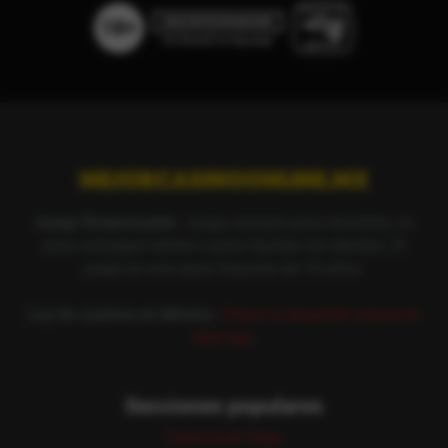
18+
Juego Responsable
: Juega siempre para divertirte, no
para conseguir dinero o para liquidar tus deudas. El
juego es solo para mayores de 18 años.
Ley de casinos en México
:
Checa la situación actual en
esta liga
.
Secciones populares
Casinos en línea