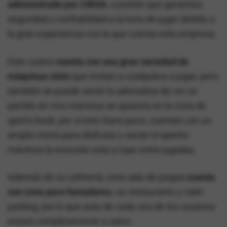
administrado por CIRSA
, cuestión que garantiza
seguridad y confiabilidad a la hora de jugar debido a
la gran experiencia con la que cuenta esta empresa.
Este casino
cuenta con una gran variedad de
máquinas slots
que invitan a cualquiera a jugar, pero
también se puede sentir la adrenalina de ver un
partido en vivo mientras se apuesta en la zona de
sports book, por si esto fuera poco, cuentan con un
amplio menú para disfrutar y saciar el apetito
mientras la emoción está a tope entre jugadas.
Además de su cafetería, esta sala de juegos
cuenta
con zona para fumadores
, un restaurante y valet
parking, por lo que auto de cada uno de los usuarios
estará completamente a salvo.