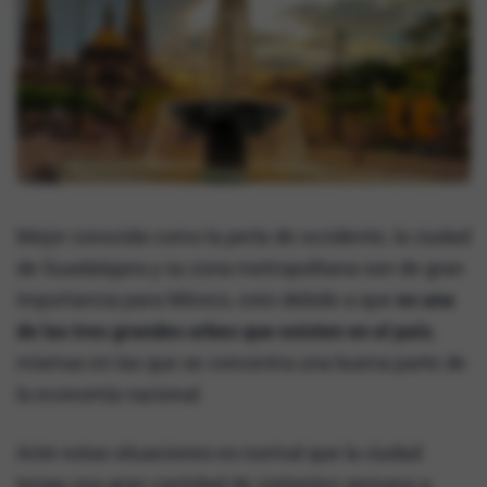
Mejor conocida como la perla de occidente, la ciudad
de Guadalajara y su zona metropolitana son de gran
importancia para México, esto debido a que
es una
de las tres grandes urbes que existen en el país
,
mismas en las que se concentra una buena parte de
la economía nacional.
Ante estas situaciones es normal que la ciudad
tenga una gran cantidad de visitantes semana a