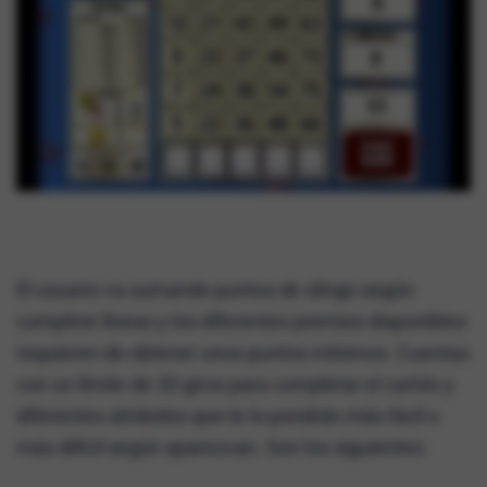
El usuario va sumando puntos de slingo según
complete líneas y los diferentes premios disponibles
requieren de obtener unos puntos mínimos. Cuentas
con un límite de 20 giros para completar el cartón y
diferentes símbolos que te lo pondrán más fácil o
más difícil según aparezcan. Son los siguientes: