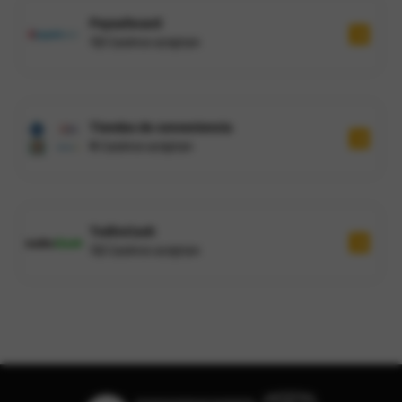
Paysafecard
12
Casinos aceptan
Tiendas de conveniencia
9
Casinos aceptan
ToditoCash
12
Casinos aceptan