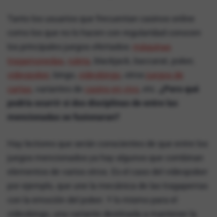
Tanto los usuarios que frecuentan casinos online
como los que no lo hacen con regularidad conocen
los principales juegos ofertados:
máquinas
tragamonedas
,
ruleta
, blackjack, baccarat, poker,
videopoker
, bingo,
videobingo
, otros
juegos de
cartas
, variantes de
casino en vivo
, etc.
¿Pero qué
podría ocurrir si dos disciplinas de entre las
mencionadas se fusionaran?
Hay lectores que serán conscientes de que entre los
juegos mencionados ya hay algunos que combinan
elementos de varios otros. Es el caso del videopoker
por ejemplo, que une la mecánica de las tragaperras
con la emoción del poker. Y lo mismo para el
videobingo, una variante destinada a mantener la