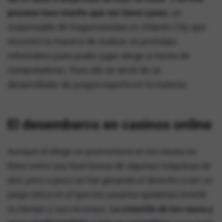
proceso tuvo mucho que ver Dave Lyons
, un
responsable de tragamonedas en Atlantic City que
encontró la manera de realizar un prototipo
informático para poder jugar slingo a través de
computadoras. Para ello se sirvió de un
desarrollador de juegos experto en la materia.
El desembarco en casinos online
Aunque el slingo se promocionó en los inicios en
línea como una fase bonus de algunas máquinas de
slot, poco a poco se fue ganando el derecho a ser un
juego único en el que los usuarios quisieran invertir
su tiempo y sus recursos.
La creación de los rasca y