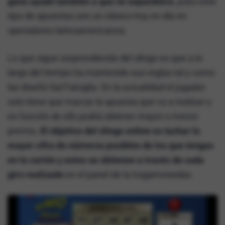
gana ayudó también a que se expandiera
, pues este
tipo de apuestas son un clásico hoy en día en
operadores latinoamericanos.
Lo que sigue sorprendiendo del slingo es que a lo
largo del tiempo ha mantenido sus reglas tal y como
las diseñó Sal Falciglia. En la actualidad el jugador
solo tiene que marcar la apuesta que va a realizar y
en función de ello podrá obtener mayor o menor
premio.
El objetivo del slingo online es tachar la
mayor cifra de números posibles de los que tengas
en tu cartón y estos se obtienen a través de cada
giro realizado
en el panel de la tragamonedas.