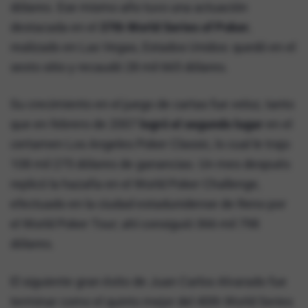
dólares. Ese mismo año tuvo una actuación
destacada en el
37th World Series of Poker
,
realizado en Las Vegas, Estados Unidos: quedó en el
sexto sitio y recaudó 28 mil 665 dólares.
Su crecimiento en el juego de cartas fue veloz, tanto
que en febrero de 2007
logró el segundo lugar
en el
certamen Los Angeles Poker Classic, lo cual le trajo
108 mil 275 dólares de ganancias. Un mes después
replicó la hazaña en el World Poker Challenge,
efectuado en la ciudad estadunidense de Reno por
el World Poker Tour; ahí consiguió 366 mil 798
dólares.
El siguiente gran éxito de Juan Carlos Alvarado fue
terminar como el quinto mejor del 40th World Series