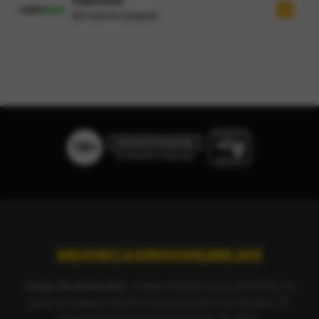
ToditoCash
12
Casinos aceptan
18+
Juego Responsable
: Juega siempre para divertirte, no
para conseguir dinero o para liquidar tus deudas. El
juego es solo para mayores de 18 años.