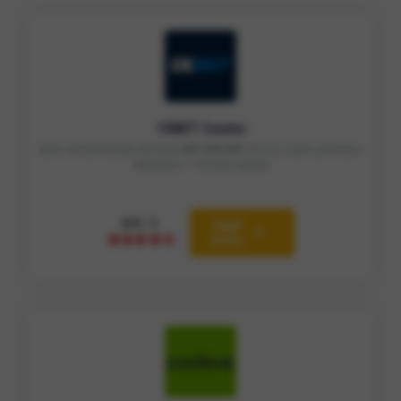
1XBET Casino
Bono de bienvenida de hasta
MX $40.000
con tus cuatro primeros
depósitos + 150 giros gratis
4.9
/ 5
Jugar
ahora