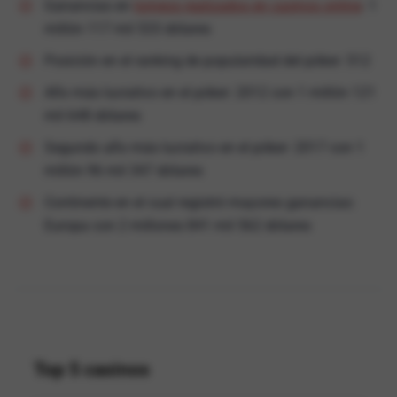
Ganancias en
torneos realizados en casinos online
: 1
millón 117 mil 533 dólares
Posición en el ranking de popularidad del póker: 512
Año más lucrativo en el póker: 2012 con 1 millón 121
mil 648 dólares
Segundo año más lucrativo en el póker: 2017 con 1
millón 96 mil 347 dólares
Continente en el cual registró mayores ganancias:
Europa con 2 millones 841 mil 562 dólares
Top 5 casinos