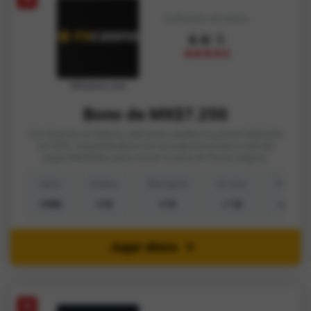
Calificación del casino
4.4
/ 5
MiCasino.com
Bono de MX$7.250
Con licencia en México, MiCasino duplica tu primer depósito
al 100%, respaldándote con un soporte al cien y vías de
pago blindadas para mover tu lana de forma segura.
Slots
Ruleta
Blackjack
En vivo
Poker
+500
+10
+10
Si
Si
Jugar ahora
9