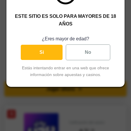
Caliente
ESTE SITIO ES SOLO PARA MAYORES DE 18
Bono de MX$5.000
AÑOS
+ MX$1.000 gratis
¿Eres mayor de edad?
Caliente, el casino online clásico con puro ADN mexicano
que nunca defrauda, destaca por sus sucursales físicas
para fondear o retirar ganancias.
Si
No
Slots
Ruleta
Blackjack
En vivo
Poker
Estás intentando entrar en una web que ofrece
+300
+40
+40
Si
Si
información sobre apuestas y casinos.
Jugar ahora
5
Calificación del casino