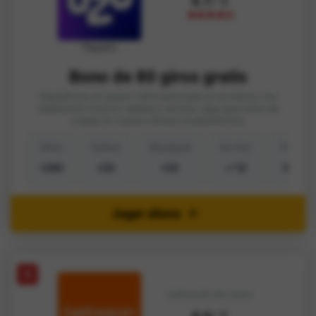
4.7
/ 5
PlayUZU
Bono de 80 giros gratis
PlayUZU es un casino 100% enfocado en su oferta, con
dedicación total en calidad y servicio, algo que notas de
volada en cuanto checas su plataforma.
Slots
Ruleta
Blackjack
En vivo
Poker
+200
+20
+25
Si
No
Jugar ahora
6
Calificación del casino