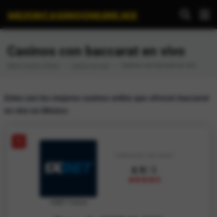
Casinos con baccarat en vivo
Mejor Casino Online
»
Casino en vivo
»
Casinos con baccarat en vivo
Estos son los mejores casinos online que ofrecen baccarat
en vivo en México:
1
Calificación del casino
4.9
/ 5
1XBET Casino