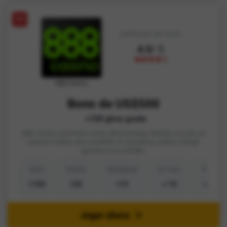
11
Calificación del casino
4.0
/ 5
888 Casino
Bono de US$500
+100 giros gratis
888 Casino es el mero mero del iGaming, rifando no solo en
casinos online, sino también en apuestas, póker y bingo
gracias a su colmillo.
Slots
Ruleta
Blackjack
En vivo
Poker
+100
+20
+15
Si
Si
Jugar ahora