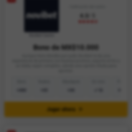
Calificación del casino
4.3
/ 5
Novibet Casino
Bono de MX$10.000
Aunque tiene detalles por pulir, Novibet te da una
experiencia de primera con buenas promos, soporte al tiro y
un lobby súper completo, siendo una opción rifada para
apostar.
Slots
Ruleta
Blackjack
En vivo
Poker
+400
+35
+30
Si
No
Jugar ahora