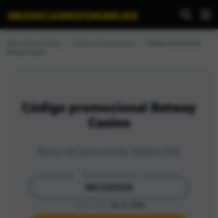
Mejor Casino Online
»
Codigos Promocionales
»
Código promocional
Betway Casino
Código promocional Betway
Casino
Bono de bienvenida: MX$4.000
Código promocional
MCO2026
Válido hasta:
Dic 31, 2026