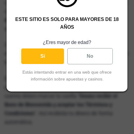
Los
casinos en línea
suelen dar estos premios a sus
clientes una vez que han realizado un
primer
ESTE SITIO ES SOLO PARA MAYORES DE 18
depósito
, aunque también hay otras ofertas en las
AÑOS
que solo exigen registrarse para obtener un bono.
¿Eres mayor de edad?
Con ese dinero de bono vas a poder practicar y
empezar a ganar premios. En definitiva, aprender de
Si
No
los errores sin arriesgar tu propio capital.
Estás intentando entrar en una web que ofrece
En Betway no vas a tener que usar código
información sobre apuestas y casinos.
promocional como tal, sino que cuando registres tu
cuenta debes marcar la casilla “
Deseo recibir el
Bono de Bienvenida y aceptar los Términos y
Condiciones
”. Así recibirás tu dinero de forma
automática.