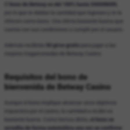
El
bono de Betway es del 100% hasta $4000MXN
,
por lo que te doblan la cantidad que ingreses y te la
ofrecen como bono. Una oferta bastante buena que
cuenta con sus condiciones a cumplir por el usuario.
Además recibirás
50 giros gratis
para jugar a las
mejores tragamonedas de Betway Casino.
Requisitos del bono de
bienvenida de Betway Casino
Aunque el bono implique alcanzar unos objetivos
impuestos por el casino, la cantidad a recibir es
bastante buena. Como hemos dicho,
el bono se
acredita de forma automática una vez se confirme