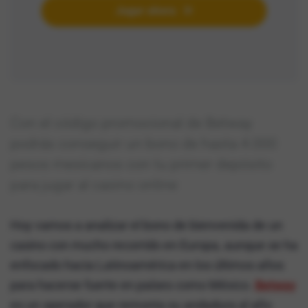
Jugar ahora
Con el código promocional de Betway
podrás conseguir un bono de hasta 4.000
pesos mexicanos con tu primer depósito
para jugar al casino online
Hoy vamos a analizar el bono de bienvenida de un
casino con mucho recorrido en Europa, aunque se ha
enfocado hacia Latinoamérica en los últimos años
para hacerse fuerte en países como México.
Betway
es un operador que remonta su andadura al año