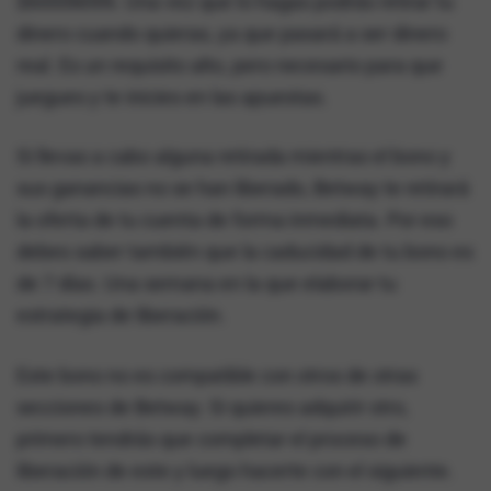
$6000MXN. Una vez que lo hagas podrás retirar tu
dinero cuando quieras, ya que pasará a ser dinero
real. Es un requisito alto, pero necesario para que
juegues y te inicies en las apuestas.
Si llevas a cabo alguna retirada mientras el bono y
sus ganancias no se han liberado, Betway te retirará
la oferta de tu cuenta de forma inmediata. Por eso
debes saber también que la caducidad de tu bono es
de 7 días. Una semana en la que elaborar tu
estrategia de liberación.
Este bono no es compatible con otros de otras
secciones de Betway. Si quieres adquirir otro,
primero tendrás que completar el proceso de
liberación de este y luego hacerte con el siguiente.