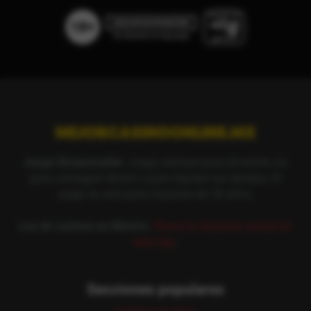
18+
Juego Responsable
: Juega siempre para divertirte, no
para conseguir dinero o para liquidar tus deudas. El
juego es solo para mayores de 18 años.
Ley de casinos en México
:
Checa la situación actual en
esta liga
.
Secciones populares