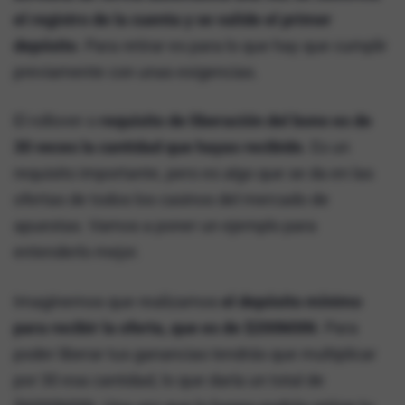
el registro de la cuenta y se valide el primer
depósito
. Para retirar es para lo que hay que cumplir
previamente con unas exigencias.
El rollover o
requisito de liberación del bono es de
30 veces la cantidad que hayas recibido
. Es un
requisito importante, pero es algo que se da en las
ofertas de todos los casinos del mercado de
apuestas. Vamos a poner un ejemplo para
entenderlo mejor.
Imaginemos que realizamos
el depósito mínimo
para recibir la oferta, que es de $200MXN
. Para
poder liberar tus ganancias tendrás que multiplicar
por 30 esa cantidad, lo que daría un total de