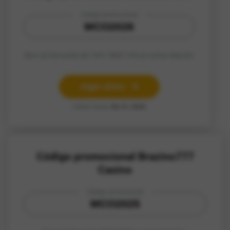
Código promocional
MCO2026
Bono de bienvenida del 100%: MX$7.250 por primer depósito
Jugar ahora
Válido hasta:
Dic 31, 2026
Código promocional Brazino777
Casino
Código promocional
MCO2025