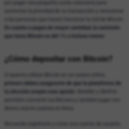
por pagar una pequeña cuota voluntaria para
aumentar la prioridad de su transacción y remunerar
a las personas que hacen funcionar la red de Bitcoin.
En cuanto a pagos de mayor cantidad, la comisión
que toma Bitcoin es del 1% o incluso menor
.
¿Cómo depositar con Bitcoin?
Si quieres utilizar Bitcoin en un casino online,
primero debes asegurarte de que la plataforma de
tu elección acepta esta opción.
Neteller y Skrill te
permiten convertir tus Bitcoins y también jugar con
dinero real en casinos en línea.
Recuerda registrarte y crear una cuenta de usuario,