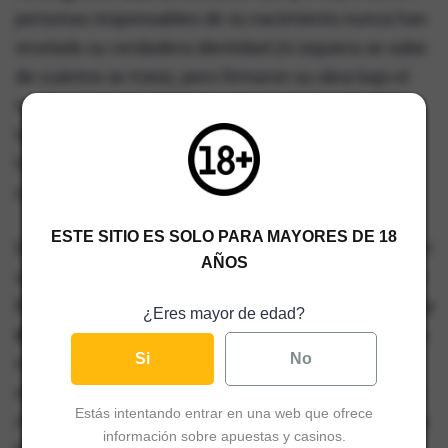
personas responsables de su nacimiento nunca han
revelado su verdadera identidad (ni siquiera se sabe
de cuántos se trata), pero firmaron su obra bajo el
nombre de Satoshi Nakamoto. Corría el año 2009 y
la idea era crear una moneda que sólo sirviera para
hacer desembolsos en la red, que no tuviera
existencia en el mundo físico.
ESTE SITIO ES SOLO PARA MAYORES DE 18
Entonces, al no haber un estado detrás decidiendo si
AÑOS
acuña más moneda ¿cómo se decide la cantidad de
Bitcoins que hay disponibles? Pues
la propia oferta y
¿Eres mayor de edad?
demanda de sus usuarios
: si se piden muchos, pues
Si
No
muchos se “crean”. Esta misma naturaleza, basada
en lo que su target decida, hace que su valor no sea
Estás intentando entrar en una web que ofrece
muy estable: es una de las monedas cuyo valor más
información sobre apuestas y casinos.