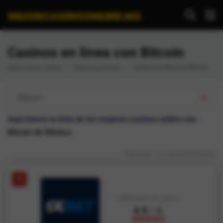
Casinos en línea con Bitcoin
Mejor Casino Online
»
Metodos de Pago
»
Casinos en línea con Bitcoin
Bitcoin
Aquí tienes la lista de los mejores casinos online con
Bitcoin de México:
PUBLICIDAD, +18, JUEGO RESPONSABLE
1
Calificación del casino
4.9
/ 5