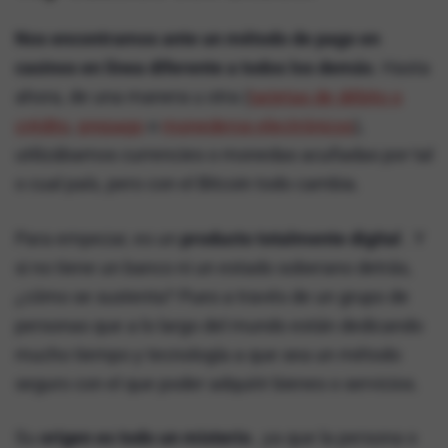
Nos encontramos ante un método de pago en
casinos en línea diferente a todos los demás
. Hasta
ahora, de una manera u otra (
tarjetas de débito o
crédito
,
prepago
o
monederos electrónicos
),
utilizábamos currencies o monedas acuñadas por tal
o cual país, pero con el Bitcoin todo cambia.
Para empezar, es un
producto totalmente digital
. Y
si no tiene un banco ni un estado soberano detrás,
¿cómo se sustenta? Pues a través de un grupo de
personas que a lo largo del mundo están dedicando
mucho tiempo y tecnología a que sea un método
seguro con el que poder adquirir bienes o servicios.
Su
origen es todo un misterio
, ya que la persona o