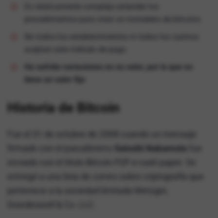
Es relativamente complejo entender los
procedimientos para crear un monedero de bitcoins
No todos los establecimientos ni todos los casinos
aceptan este método de pago
Ha sufrido variaciones en su valor, por lo que no
tiene un valor fijo
Historia de Bitcoin
Fue el 31 de octubre de 2008 cuando un mensaje
firmado con el pseudónimo
Satoshi Nakamoto
fue
enviado con el título Bitcoin P2P e-cash paper. Se
entregó a una lista de correo sobre criptografía que
pertenece a la sociedad limitada Metzger,
Dowdeswell & Co. LLC.