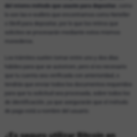
del mismo método que usaste para depositar
, como
lo son las e-wallets que encontramos como Neteller
o Skrill para depositar, por lo que los retiros que
solicites se procesarán mediante estos mismos
monederos.
Los trámites suelen tomar entre uno y dos días
hábiles para que se autoricen, pero sí es necesario
que tu cuenta sea verificada con anterioridad, o
tendrás que enviar todos los documentos requeridos
para que tu solicitud sea procesada, sobre todos los
de identificación, ya que asegurarán que el método
de pago está a nombre del usuario.
¿Es seguro utilizar Bitcoin en