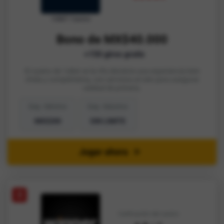
1XBET Casino
Bono de MX$40.000
+150 giros gratis
El casino de 1xBet se la rifa dándote una experiencia bien
chida y completísima, con servicios al cien para asegurar
calidad de primera.
Dep. Mínimo
Dep. Máximo
MX$200
SIN LIMITE
Jugar ahora
2
Calificación del casino