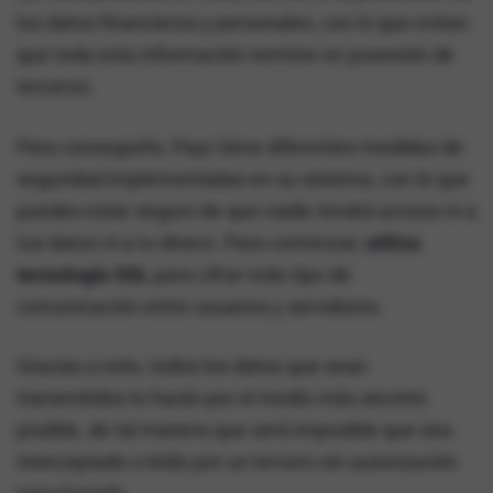
los datos financieros y personales, con lo que evitan
que toda esta información termine en posesión de
terceros.
Para conseguirlo, Payz tiene diferentes medidas de
seguridad implementadas en su sistema, con lo que
puedes estar seguro de que nadie tendrá acceso ni a
tus datos ni a tu dinero. Para comenzar,
utiliza
tecnología SSL
para cifrar todo tipo de
comunicación entre usuarios y servidores.
Gracias a esto, todos los datos que sean
transmitidos lo harán por el medio más secreto
posible, de tal manera que será imposible que sea
interceptado o leído por un tercero sin autorización