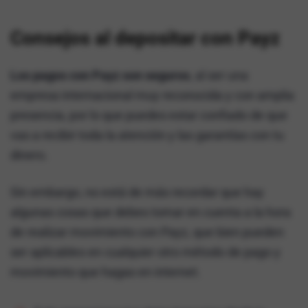
Consejos al depositar con Payz
Los pagos con Payz son seguros
, al ser una
empresa internacional muy reconocida y con amplia
presencia, por lo que puedes estar confiado de que
vas a recibir toda la atención y las garantías con tu
dinero.
Sin embargo, no está de más recordar que hay
algunas cosas que debes tomar en cuenta a la hora
de realizar movimiento con Payz, que bien pueden
ser aplicables en cualquier otro método de pago y
movimiento que hagas en internet.