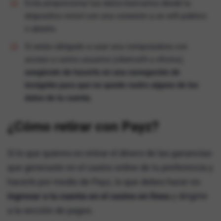
Evita proporcionar tus datos bancarios desde tu
dispositivo móvil con una conexión a un wifi público
o abierto.
Si estás obligado a usar una computadora con
acceso a varios usuarios (cibercafé u oficina),
asegúrate de hacerlo en una navegación de
incógnito para que no quede rastro alguno de los
datos de tu cuenta
.
¿Cómo retirar con Payz?
Si lo que quieres es retirar el dinero de las ganancias
que generaste en el casino online de tu preferencia y
hacerlo por medio de Payz, lo que debes hacer es
ingresar a tu cuenta en el casino en línea
y dirigirte
a la sección de pagos.