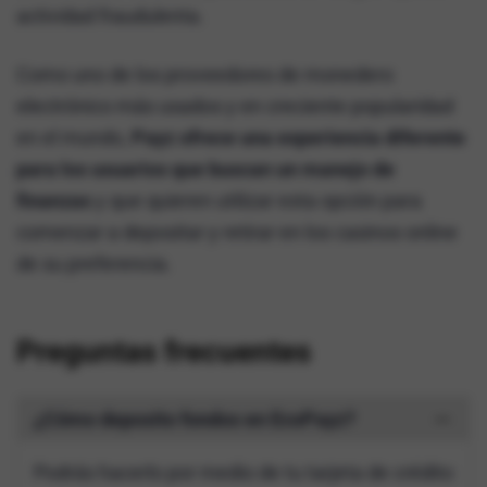
actividad fraudulenta.
Como uno de los proveedores de monedero
electrónico más usados y en creciente popularidad
en el mundo,
Payz ofrece una experiencia diferente
para los usuarios que buscan un manejo de
finanzas
y que quieren utilizar esta opción para
comenzar a depositar y retirar en los casinos online
de su preferencia.
Preguntas frecuentes
¿Cómo deposito fondos en EcoPayz?
Podrás hacerlo por medio de tu tarjeta de crédito