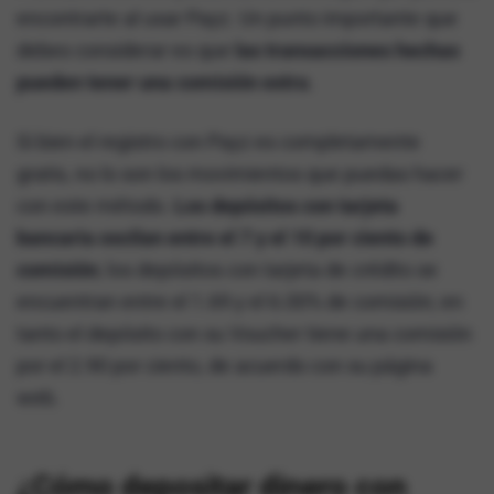
encontrarte al usar Payz. Un punto importante que
debes considerar es que
las transacciones hechas
pueden tener una comisión extra
.
Si bien el registro con Payz es completamente
gratis, no lo son los movimientos que puedas hacer
con este método.
Los depósitos con tarjeta
bancaria oscilan entre el 7 y el 10 por ciento de
comisión
; los depósitos con tarjeta de crédito se
encuentran entre el 1.69 y el 6.00% de comisión; en
tanto el depósito con su Voucher tiene una comisión
por el 2.90 por ciento, de acuerdo con su página
web.
¿Cómo depositar dinero con