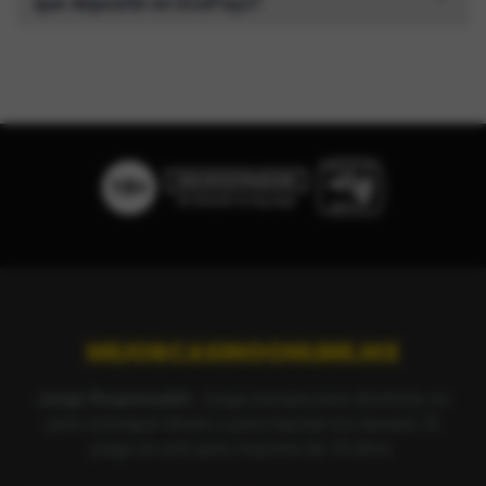
que deposité en EcoPayz?
Transferir Fondos en el menú y dirigirte a la
de tu cuenta en EcoPayz. Una vez verificado, el
pestaña de cuenta bancaria. Antes de que
valor se acreditará en tu cuenta y podrás
Los depósitos hechos por medio de
hagas una solicitud, asegúrate de brindar los
ingresar más dinero.
transferencias electrónicas generalmente se
detalles de tu cuenta agregada, a menos que ya
acreditan dentro de 1 a 4 días hábiles. En caso
lo hayas hecho con anterioridad.
de que siga sin verse el dinero, deberás enviar
un correo electrónico a atención al cliente de
18+
EcoPayz junto con una copia de la orden de pago
para que su personal trabaje y se ponga en
contacto contigo a la brevedad.
Juego Responsable
: Juega siempre para divertirte, no
para conseguir dinero o para liquidar tus deudas. El
juego es solo para mayores de 18 años.