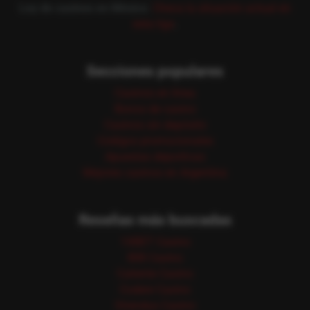
Ley de casinos en México
:
Checa la situación actual en
esta liga
.
Secciones populares
Casinos en línea
Bonos de casino
Casinos sin depósito
Códigos promocionales
Apuestas deportivas
Mejores casinos en Argentina
Reseñas más buscadas
1XBET Casino
888 Casino
Caliente Casino
Codere Casino
Strendus Casino