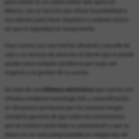
pata utilizar en un casino online que opera en
México, con un servicio que ofrece la posibilidad a
sus clientes para hacer depósitos y solicitar retiros
sin que la seguridad se comprometa.
Payz cuenta con una interfaz eficiente y sencilla de
usar y un servicio de atención al cliente que te puede
ayudar para cualquier problema que surja con
respecto a la gestión de tu cuenta.
Se trata de una
billetera electrónica
que cuenta con
cifrados mediante tecnología SSL y autentificación
en dos pasos que busca que los usuarios tengan
completa garantía de que todos los movimientos
que se realicen serán bajo su autorización y que su
dinero no se verá comprometido en ningún tipo de