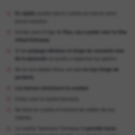
Es rápido
, puesto que tu cuenta se crea en unos
pocos minutos.
Donde veas el logo de
Visa, vas a poder usar tu Visa
virtual Entropay.
Al ser
prepago eliminas el riesgo de consumir más
de lo planeado
, te ayuda a organizar tus gastos.
No es una tarjeta física, así que
no hay riesgo de
perderla
.
Los bancos mexicanos la aceptan
.
Evitas usar tu tarjeta bancaria.
No tiene en cuenta el historial de crédito de sus
clientes.
La cuenta “bancaria” Entropay te
permite hacer