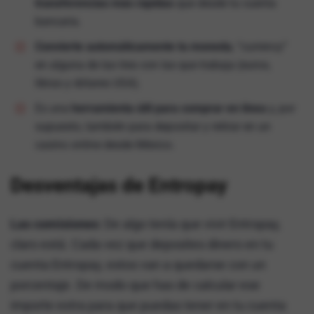
transferencias más rápidas
que desde tu cuenta
bancaria.
Convierte automáticamente tu moneda
, “currency”
en alguna de las tres con las que trabaja (euros,
libras y dólares USA).
Es una
herramienta útil para comprar en línea
y, por
supuesto, también para depositar y retirar en un
casino online desde México.
Desventajas de Entropay
Las comisiones
: De algo tenía que vivir Entropay,
claro está. Cada vez que deposites dinero en tu
cuenta Entropay, estos van a quedarse con un
porcentaje. De modo que has de calcular ese
importe extra para que puedas tener en tu cuenta