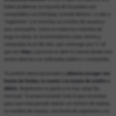
haber problema, la mayoría de los países son
compatibles con Entropay, incluido México. Le das a
“registrarte” y te inventas un nombre de usuario y
una contraseña. Como en todos los métodos de
pago en línea, te recomendamos estar atento y
comprobar la url del sitio, que contenga una “s” tal
que así:
https
, y procura no abrir tu cuenta desde una
sesión abierta o un ordenador público o compartido.
Te pedirán datos personales y
deberás escoger una
fuente de fondos, tu cuenta o tu tarjeta de crédito o
débito
. Registrarse es gratis y no hay cargo fijo
mensual. Te proporcionarán todo lo que necesitas
para usar esta pseudo tarjeta: un número de tarjeta,
un nombre de usuario, una fecha de expiración y un