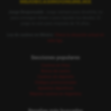
Juego Responsable
: Juega siempre para divertirte, no
para conseguir dinero o para liquidar tus deudas. El
juego es solo para mayores de 18 años.
Ley de casinos en México
:
Checa la situación actual en
esta liga
.
Secciones populares
Casinos en línea
Bonos de casino
Casinos sin depósito
Códigos promocionales
Apuestas deportivas
Mejores casinos en Argentina
Reseñas más buscadas