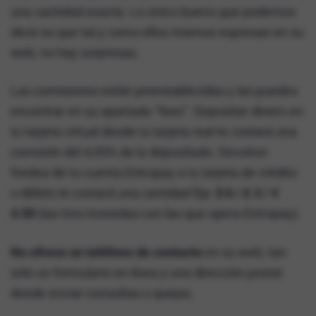
una cantidad exacta. Lo único bueno que podemos
decir es que tal y como ellos mismos expresan en su
web, no hay sorpresas.
Las comisiones están preestablecidas y las puedes
encontrar en su apartado “fees”. Depositar dinero en
tu tarjeta virtual desde tu tarjeta real te costará una
comisión del 4,95% de lo depositado. Devolver
fondos de tu cuenta Entropay a tu tarjeta de crédito
o débito te costará una cantidad fija:
$ 6 / £ 3 / €
4.50
(las tres monedas con las que opera Entropay).
No ofrece un teléfono de contacto
en su web, tan
sólo un formulario en línea y una dirección postal
donde enviar consultas o quejas.