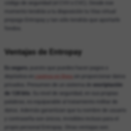
código de seguridad (el CVV o CVC). Desde ese
momento tendrás a tu disposición tu Visa virtual
prepago Entropay y tan sólo tendrás que aportarle
fondos.
Ventajas de Entropay
Es seguro
, puesto que puedes hacer pagos o
depósitos en
casinos en línea
sin proporcionar datos
privados. Presumen de un sistema de
encriptación
de 128 bits
. Su nivel de seguridad, en sus propias
palabras, es equiparable al tratamiento militar de
datos. Además garantizan que tu nombre de usuario
y contraseña son únicos, invisibles incluso para el
propio personal Entropay. Otras ventajas son: