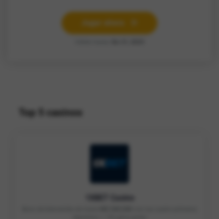
Jugar ahora
Válido hasta:
Dic 31, 2025
Top 5 casinos
1XBET Casino
Bono de bienvenida de hasta
MX $40.000
con tus cuatro primeros
depósitos + 150 giros gratis