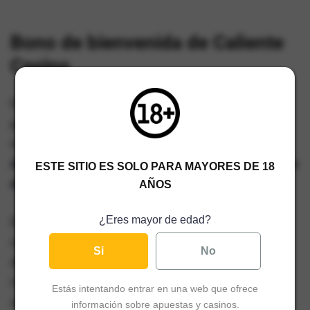
Bono de bienvenida de Caliente
Casino
El recibimiento que Caliente Casino tiene dispuesto
para sus nuevos usuarios no está nada mal, nada
menos que ofrece un
bono del 100% del primer
depósito realizado tras el registro hasta un máximo
ESTE SITIO ES SOLO PARA MAYORES DE 18
de $5.000MXN
.
AÑOS
¿Eres mayor de edad?
Esto quiere decir que, si por ejemplo se depositaran
un total de $100MXN a cambio se recibiría un bono
Si
No
de otros tantos $100MXN. Y si fueran bastantes
más, como por ejemplo $2.500MXN lo obtenido
Estás intentando entrar en una web que ofrece
sería un bono de $2.500MXN.
información sobre apuestas y casinos.