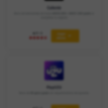
Caliente
Bono de bienvenida de hasta
MX$5.000 + MX$1.000 gratis
al
completar tu registro
4.7
/ 5
Jugar
ahora
PlayUZU
Bono de
80 giros gratis
sin requerimientos de apuesta