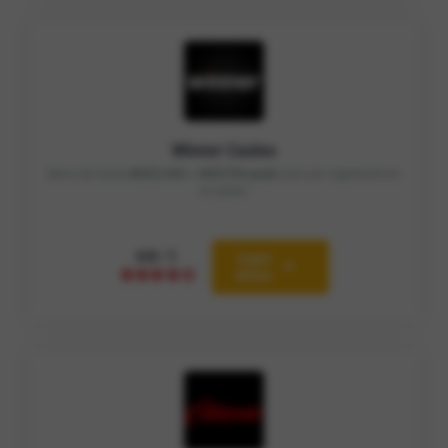
Winner Casino
Bono de hasta
MX$3.600 + MX$700 gratis
solo por registrarte en
el casino
4.8
/ 5
Jugar
ahora