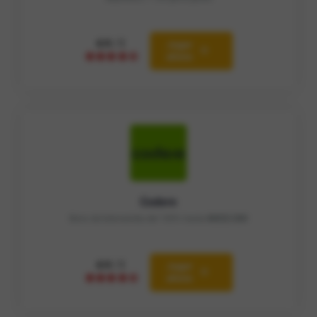
4.9
/ 5
Jugar
ahora
Codere
Bono de bienvenida del 100% hasta
MX$3.500
4.9
/ 5
Jugar
ahora