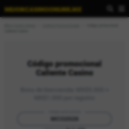
Mejor Casino Online
»
Codigos Promocionales
»
Código promocional
Caliente Casino
Código promocional
Caliente Casino
Bono de bienvenida: MX$5.000 +
MX$1.000 por registro
Código promocional
MCO2026