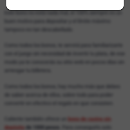
Este bono no está nada mal, el 100% siempre es un
buen motivo para depositar y el límite máximo
tampoco es tan descabellado.
Como todos los bonos, te servirá para familiarizarte
con el juego sin necesidad de invertir tu plata, de ese
modo ya te conocerás su sitio web en pocos días sin
arriesgar tu billetera.
Como todos los bonos, hay mucho más que debes
de saber acerca de ellos, sobre todo para poder
convertir en efectivo el regalo en que consisten.
Caliente también ofrece un
bono de casino sin
depósito
de 1000 pesos
. Para conseguirlo solo