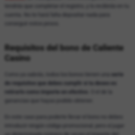
tendrás que completar el registro, y lo recibirás en tu
cuenta. No te hará falta depositar nada para
conseguir estos pesos.
Requisitos del bono de Caliente
Casino
Como ya sabrás, todos los bonos tienen una
serie
de requisitos que debes cumplir si tu deseo es
retirarlo como importe en efectivo
. O el de la
ganancias que hayas podido obtener.
En este caso para poderte llevar el bono no debes
introducir ningún código promocional, pero sí jugar
un determinado número de veces el importe del