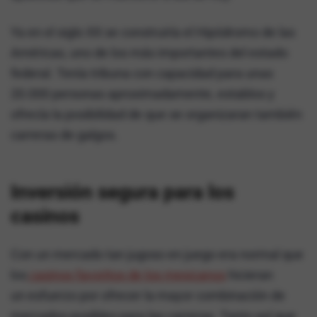
Ya en el siglo XX se construiría el Hipódromo de las
Américas, uno de los más importantes del estado
federal. Tenía tribuna con capacidad para unas
20.000 personas aproximadamente, establos y
ofrecía la posibilidad de que se organizaran también
carreras de galgos.
Inversión segura para los
casinos
Con un mercado tan jugoso en juego era normal que
los
casinos favoritos de los mexicanos
hicieran
un esfuerzo por ofrecer la mayor combinación de
mercados posibles para las carreras. Tanto así que