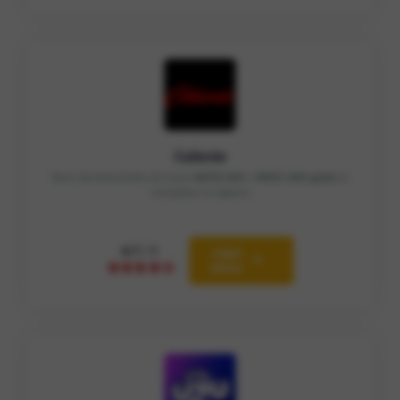
Caliente
Bono de bienvenida de hasta
MX$5.000 + MX$1.000 gratis
al
completar tu registro
4.7
/ 5
Jugar
ahora