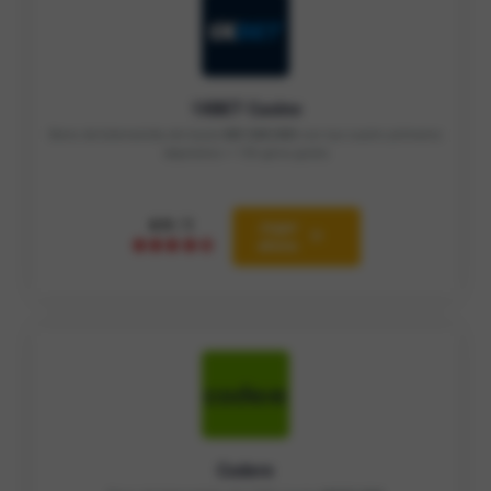
1XBET Casino
Bono de bienvenida de hasta
MX $40.000
con tus cuatro primeros
depósitos + 150 giros gratis
4.9
/ 5
Jugar
ahora
Codere