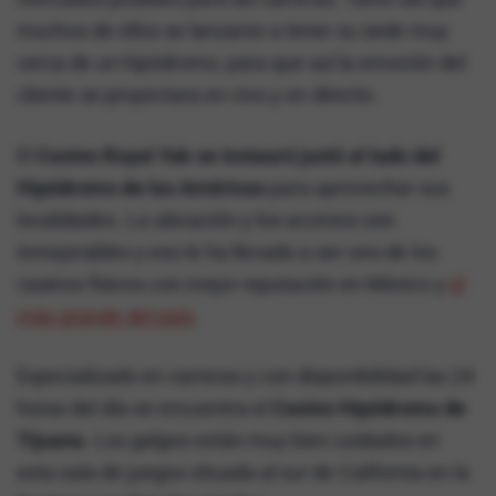
muchos de ellos se lanzaron a tener su sede muy
cerca de un hipódromo, para que así la emoción del
cliente se proyectara en vivo y en directo.
El
Casino Royal Yak se instauró justó al lado del
Hipódromo de las Américas
para aprovechar sus
localidades. La ubicación y los accesos son
inmejorables y eso le ha llevado a ser uno de los
casinos físicos con mejor reputación en México y
el
más grande del país
.
Especializado en carreras y con disponibilidad las 24
horas del día se encuentra el
Casino Hipódromo de
Tijuana
. Los galgos están muy bien cuidados en
esta sala de juegos situada al sur de California en la