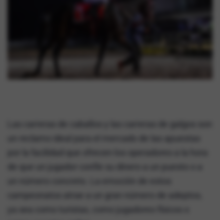
Las carreras de caballos y las carreras de galgos son
un reclamo ideal para el mercado de las apuestas
por la facilidad que ofrecen los operadores a la hora
de que un jugador confíe su dinero a un puesto o a
un número concreto. La emoción de estos
campeonatos atrae a un gran número de adeptos,
ya sea como turistas, como jugadores físicos o