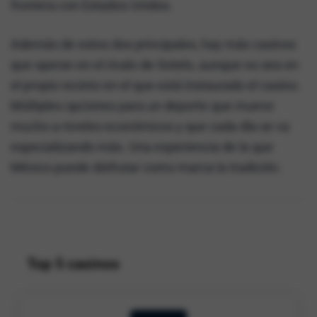
frontera con Estados Unidos.
Además de estos dos principales, hay más casinos
que operan en el óvalo de Sotelo, aunque no sea en
el propio recinto en el que está instaurado el casino.
Múltiples opciones para un deporte que mueve
mucho a niveles económicos y que cada día se va
especializando más. Una experiencia de la que
México puede disfrutar como marca la tradición.
Top 5 casinos