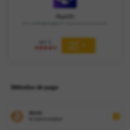
PlayUZU
Bono de
80 giros gratis
sin requerimientos de apuesta
4.7
/ 5
Jugar
ahora
Métodos de pago
Bitcoin
4
Casinos aceptan