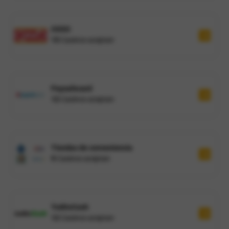
OXXO
15
Casinos aceptan
Paysafecard
12
Casinos aceptan
Tiendas de conveniencia
9
Casinos aceptan
ToditoCash
12
Casinos aceptan