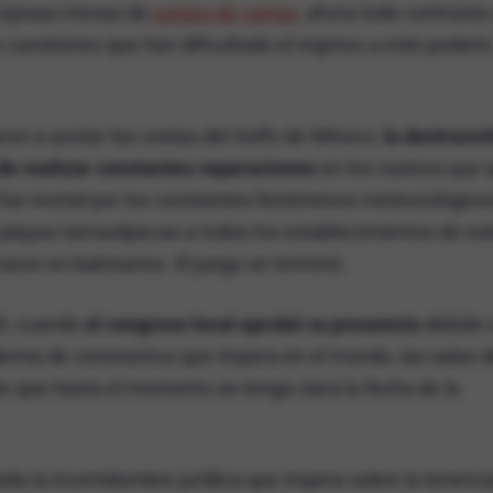
lujosas mesas de
juegos de cartas
, ahora todo contrasta
s cuestiones que han dificultado el regreso a este poderío
n a azotar las costas del Golfo de México,
la destrucci
n de realizar constantes reparaciones
en los casinos que 
e fue mortal por los constantes fenómenos meteorológico
 playas tamaulipecas a todos los establecimientos de est
ron en balnearios. El juego se terminó.
18, cuando
el congreso local aprobó su presencia
debido 
demia de coronavirus que impera en el mundo, las salas 
sin que hasta el momento se tenga clara la fecha de la
ido la incertidumbre jurídica que impera sobre la tenenci