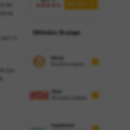
4.7
/ 5
Jugar ahora
al del
ial de
Métodos de pago
o que no
Bitcoin
4
Casinos aceptan
 de que
de
OXXO
15
Casinos aceptan
Paysafecard