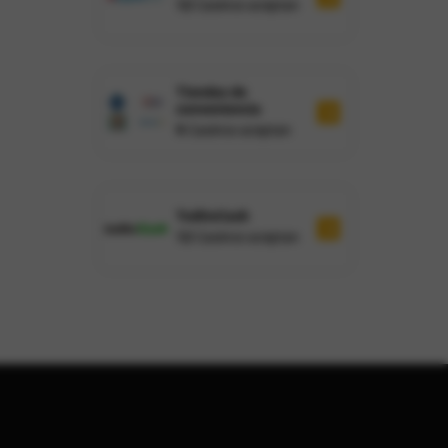
12
Casinos aceptan
Tiendas de
conveniencia
9
Casinos aceptan
ToditoCash
12
Casinos aceptan