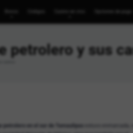
Bonos
Códigos
Casino en vivo
Opciones de pago
e petrolero y sus c
us casinos
e petrolero en el sur de Tamaulipas
estuvo enmarcada, 