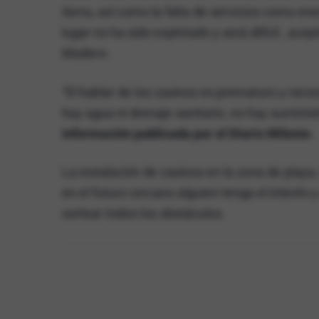
tierra, así como la falta de servicios como ene
lugar no ha sido explotado y será difícil , acep
Madero.
“El hablar de los casinos es prematuro y nec
hay agua ni drenaje sanitario, no hay suminist
información publicada por el Diario Milenio
.
La instalación de casinos en la zona de play
en el futuro cercano alguien tenga el interés
sortear todos los obstáculos.