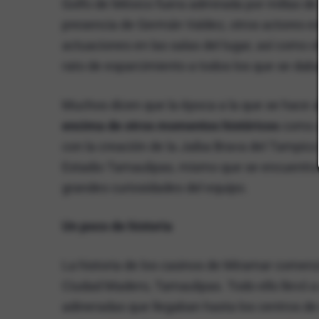
Golfo de México fuera admirada por millas de 
presencia de Germán Valdez, otros actores es
actuaciones en las salas del lugar, así como
rato de esparcimiento a todos los que se daba
Muchos dicen que la época a la que se hace a
encima de otros momentos históricos
como a
con la creación de la Jaiba Brava del Tampico 
Estadio Tamaulipas, mismo que se encuentra 
grandes curiosidades del equipo.
Un poco de historia
La historia de los casinos de Miramar comenz
Ciudad Madero, Tamaulipas. Todo ello llevó a 
adineradas que llegaban hasta los centros de 