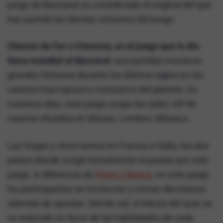
juego de Baccarat es considerado el original del que
han partido las demás versiones del juego.
Chemin de Fer o Chemmy, es el juego que le dio
fama mundial al Baccarat
, sus partidas movieron
grandes fortunas durante los últimos siglos en los
casinos mas lujosos y exclusivos del planeta. En
nuestros días, este juego ocupa las salas
VIP
de
casinos situados en Macao, Londres, Mónaco,
Las Vegas y otros tantos en Francia e Italia, los dos
países donde surgió inicialmente la pasión por este
juego. A diferencia de
Punto y Banca
, en este juego
los participantes se involucran y toman decisiones
además de apostar. Siendo así, el efecto del azar se
ve reducido en favor de las habilidades de cada