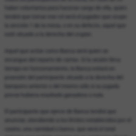
haber voluntarios para hacerse cargo de ella, quien
tendrá que tomar ese rol será el jugador que ocupe
la sección 1 de la mesa, o en su defecto, aquel que
esté situado a la derecha del crupier.
Aquel que actúe como Banca será quien se
encargue del reparto de cartas. Si la sesión lleva
tiempo en funcionamiento, la Banca estará en
posesión del participante situado a la derecha del
banquero anterior o del mismo sólo si su jugada
previa hubiera resultado ganadora o nula.
El participante que ejerce de Banca tendrá que
anunciar, atendiendo a los límites establecidos por el
casino, una cantidad o banco, que será el total