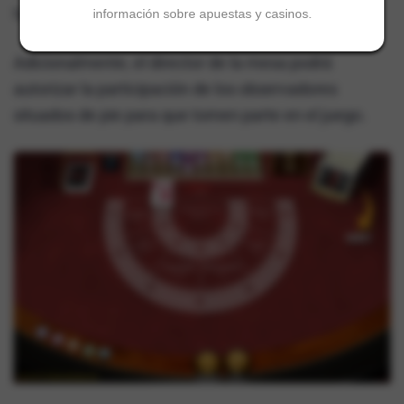
tapete.
información sobre apuestas y casinos.
Adicionalmente, el director de la mesa podrá
autorizar la participación de los observadores
situados de pie para que tomen parte en el juego.