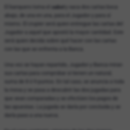
El banquero toma el
sabot
y saca dos cartas boca
abajo, de una en una, para el Jugador y para sí
mismo. El crupier será quien entregue las cartas del
Jugador a aquel que apostó la mayor cantidad. Este
será quien decida sobre qué hacer con las cartas
con las que se enfrenta a la Banca.
Una vez se hayan repartido, Jugador y Banca miran
sus cartas para comprobar si tienen un natural,
suma de 8 ó 9 puntos. En tal caso, se anuncia a toda
la mesa y se pasa a descubrir las dos jugadas para
que sean comparadas y se efectúen los pagos de
las apuestas. La jugada se daría por concluida y se
daría paso a una nueva.