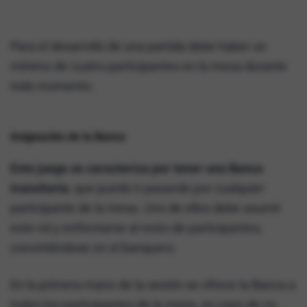
Para el desarrollo de una partida debe haber un
mínimo de cuatro participantes en la mesa durante
todo momento.
Asignación de la Banca
Este juego se caracteriza por tener una Banca
transitoria
, que puede ir pasando por cualquier
participante de la mesa. Uno de ellos debe asumir
este rol y enfrentarse al resto de participantes,
convirtiéndose en el banquero.
En la primera mano de la sesión se ofrece la Banca a
todos los participantes de la mesa, en caso de no