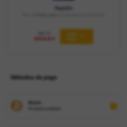
PlayUZU
Bono de
80 giros gratis
sin requerimientos de apuesta
4.7
/ 5
Jugar
ahora
Métodos de pago
Bitcoin
4
Casinos aceptan