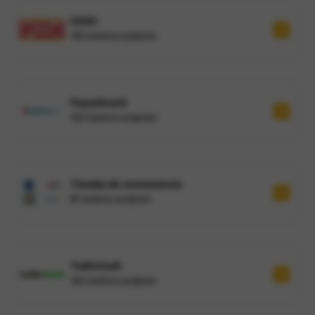
OXXO
15
Casinos aceptan
Paysafecard
12
Casinos aceptan
Tiendas de conveniencia
9
Casinos aceptan
ToditoCash
12
Casinos aceptan