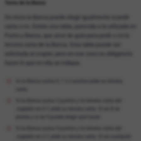
Turno de la Banca
De inicio la Banca puede elegir igualmente si pedir
carta o no. Existe una tabla, parecida a la utilizada en
Punto y Banca, que sirve de guía para pedir o no la
tercera carta de la Banca. Esta tabla puede ser
solicitada al crupier, pero en ese caso es obligatorio
hacer lo que en ella se indique.
Si la Banca suma 0, 1 ó 2 puntos pide su tercera
carta.
Si la Banca suma 3 puntos y la tercera carta del
Jugador es 0-7, pide su tercera carta. Si es 8 se
planta y si es 9 puede elegir qué hacer.
Si la Banca suma 4 puntos y la tercera carta del
Jugador es 2-7, pide su tercera carta. Si es cualquier