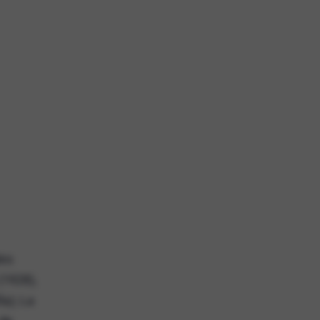
les
(1928),
ía); La