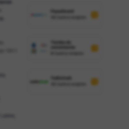
nieron
n
Paysafecard
12
Casinos aceptan
de
mo
Tiendas de
conveniencia
 en 1911
9
Casinos aceptan
sta
ToditoCash
12
Casinos aceptan
Latine,