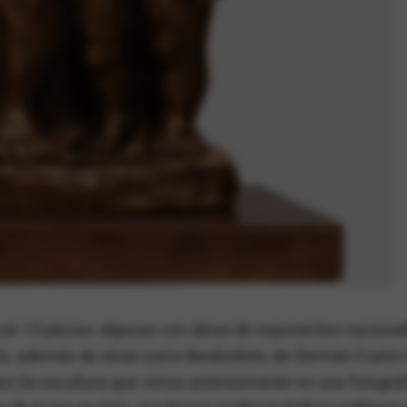
con 15 piezas, algunas con obras de exponentes naciona
io, además de otras como Beisbolista, de Germán Cueto 
nez (la escultura que vimos anteriormente en una fotograf