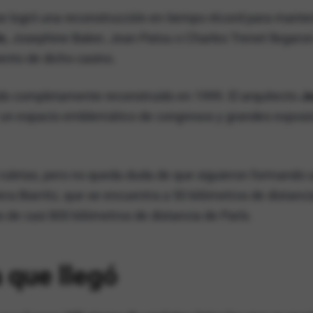
 se logró una reconstrucción en tiempo récord para mante
n
, Josephine Baker, Jean Patou o Charles Trenet llegaron
iento de dicho casino.
endo completamente reconstruido en 1999. El arquitecto
J
 un espacio emblemático de congresos y grandes exposi
s ruletas, pero no queda duda de que siguieron formando 
era Biarritz, que se encuentra a 50 kilómetros de distanc
de casi 800 kilómetros de distancia de París.
 que llegó