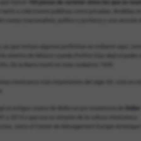
 que fueron
105 piezas de carácter único las que se reu
s tanto a colecciones públicas como privadas, divididas e
 cuerpo (nacionalista, político y profano) y una sección 
, ya que incluso algunos porfiristas se exiliaron aquí, co
nte interino de México cuando Porfirio Díaz dejó el poder
cho, De la Barra murió en esta ciudad en 1939.
nistas mexicanos más importantes del siglo XX, vivió en e
4.
ó al antiguo casino de Bellevue por insistencia de
Didier
1991 y 2014 y que era un amante de la cultura mexicana y
yectos, como el Centre de Ménagement Europe-Amerique 