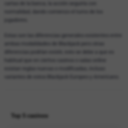
cartas de la banca, la acción seguiría con
normalidad, dando comienzo el turno de los
jugadores.
Estas son las diferencias generales existentes entre
ambas modalidades de Blackjack pero otras
diferencias podrían existir, esto se debe a que es
habitual que en ciertos casinos o salas online
existan reglas nuevas o modificadas, incluso
variantes de estos Blackjack Europeo y Americano.
Top 5 casinos