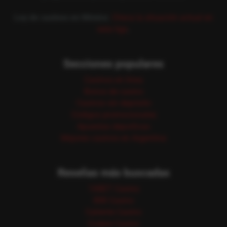
Ley de casinos en México
:
Checa la situación actual en
esta liga
.
Secciones populares
Casinos en línea
Bonos de casino
Casinos sin depósito
Códigos promocionales
Apuestas deportivas
Mejores casinos en Argentina
Reseñas más buscadas
1XBET Casino
888 Casino
Caliente Casino
Codere Casino