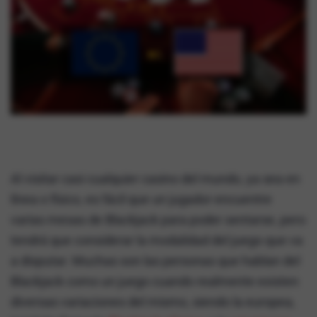
Al visitar casi cualquier casino del mundo, ya sea en
línea o físico, es fácil que un jugador encuentre
varias mesas de Blackjack para poder sentarse, pero
tendrá que considerar la modalidad del juego que va
a disputar. Muchas son las personas que hablan del
Blackjack como un juego cuando realmente existen
diversas variaciones del mismo, siendo la europea,