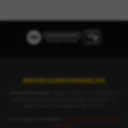
18+
Juego Responsable
: Juega siempre para divertirte, no
para conseguir dinero o para liquidar tus deudas. El
juego es solo para mayores de 18 años.
Ley de casinos en México
:
Checa la situación actual en
esta liga
.