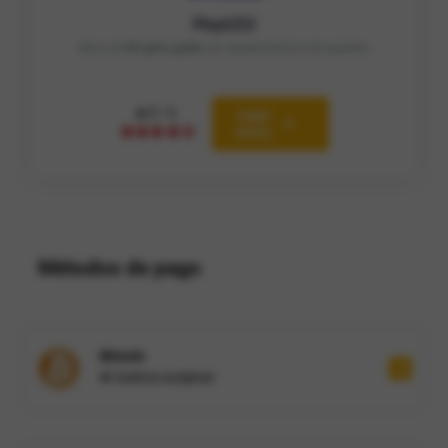
PlayUZU
Bono de
80 giros gratis
sin requerimientos de apuesta
4.7
/ 5
Jugar
ahora
Métodos de pago
Bitcoin
4
Casinos aceptan