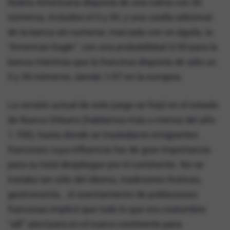
Ruleta Americana disponía de una ruleta con 30
números, incluidos el 0 y 00, y una casilla adicional
de la banca sin numerar, marcada con un águila, la
“American Eagle”, con una probabilidad 3/30 para la
banca mientras que la francesa disponía de sólo un
0 y 36 números, siendo 1/37 en la europea.
La versión actual de este juego se forjó en el estado
de Nueva Orleans (hablamos más o menos del año
1.700), hasta donde se trasladaron emigrantes
franceses cuya influencia fue de gran importancia
para su total despliegue por el continente. No se
trataba tan sólo del idioma, tradiciones festivas,
gastronomía… el asentamiento de poblaciones
francesas implicó que todo lo que era costumbre
“allí” aterrizara en el nuevo continente para