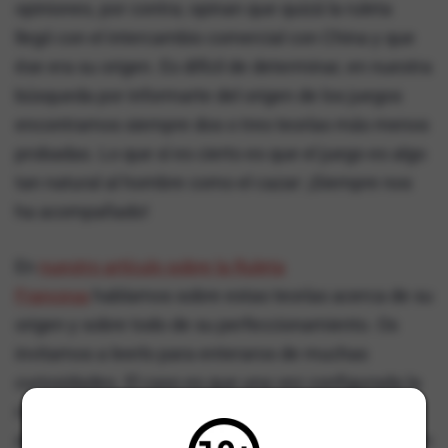
opiniones, por contra; opinan que quizá la ruleta
llegó con el intercambio comercial con China y que
ése era su origen. Es difícil de determinar, en nuestra
búsqueda por informarte del origen de los juegos
encontramos siempre dos o tres teorías más menos
probadas. Lo que sí es cierto es que el juego es algo
tan natural al hombre como el cazar: ¡Siempre nos
ha acompañado!
En
nuestro artículo sobre la Ruleta
Francesa
hablamos sobre estas teorías acerca de su
origen y sobre todo de su perfeccionamiento. Os
invitamos a leerlo para enteraros de muchas
curiosidades. El caso es que una vez configurada la
ruleta más menos como hoy la conocemos y antes
de que se oficializara el uso de la Ruleta Francesa en