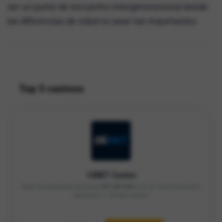
ser un punto de encuentro intergeneracional donde
las diferencias de edad no sean tan importantes.
Top 5 casinos
1XBET Casino
Bono de bienvenida de hasta
MX $40.000
con tus cuatro primeros
depósitos + 150 giros gratis