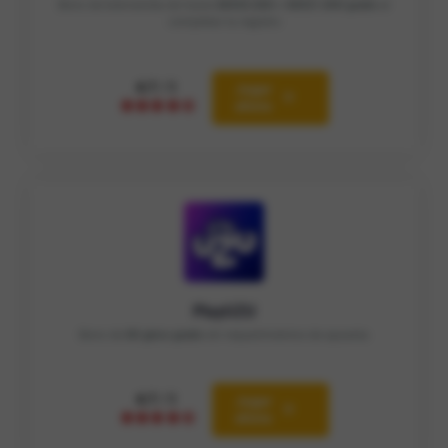
Bono de bienvenida de hasta
MX$5.000 + MX$1.000 gratis
al
completar tu registro
4.7
/ 5
Jugar
ahora
PlayUZU
Bono de
80 giros gratis
sin requerimientos de apuesta
4.7
/ 5
Jugar
ahora