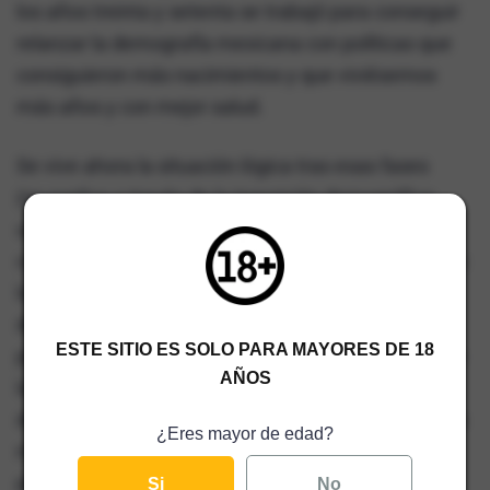
los años treinta y setenta se trabajó para conseguir
relanzar la demografía mexicana con políticas que
consiguieron más nacimientos y que viviésemos
más años y con mejor salud.
Se vive ahora la situación lógica tras esas fases
(se explica a través de la transición demográfica,
una teoría que explica la evolución de las
composiciones demográficas a través de tres fases:
la preindustrial con poca esperanza de vida a pesar
de una alta natalidad, la industrial en la que la
ESTE SITIO ES SOLO PARA MAYORES DE 18
población crece y por último la postindustrial, donde
AÑOS
la natalidad disminuye y sin embargo la esperanza
de vida es cada vez mayor, provocando que los más
¿Eres mayor de edad?
mayores cada vez tengan más presencia en la
pirámide de población.
Si
No