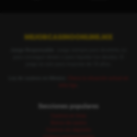
Juego Responsable
: Juega siempre para divertirte, no
para conseguir dinero o para liquidar tus deudas. El
juego es solo para mayores de 18 años.
Ley de casinos en México
:
Checa la situación actual en
esta liga
.
Secciones populares
Casinos en línea
Bonos de casino
Casinos sin depósito
Códigos promocionales