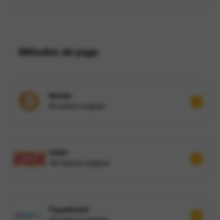
Métodos de pago
Bitcoin
4
Casinos aceptan
OXXO
15
Casinos aceptan
Paysafecard
12
Casinos aceptan