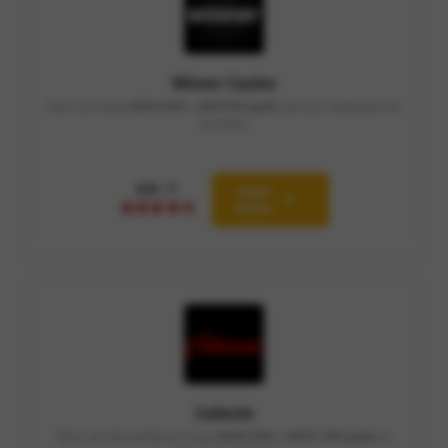
Winner Casino
Bono de hasta
MX$3.600 + MX$700 gratis
solo por registrarte en
el casino
4.8
/ 5
Jugar
ahora
Caliente
Bono de bienvenida de hasta
MX$5.000 + MX$1.000 gratis
al