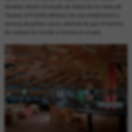
también tienen el estadio de futbol de los Xolos de
Tijuana; el Frontón México con sus exhibiciones y
torneos de pelota vasca, además de que el número
de casinos ha crecido a cientos en el país.