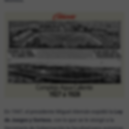
Morelos.
En 1947, el presidente Miguel Alemán expidió la
Ley
de Juegos y Sorteos
, con lo que se le otorgó a la
Secretaría de Gobernación la facultad para autorizar,