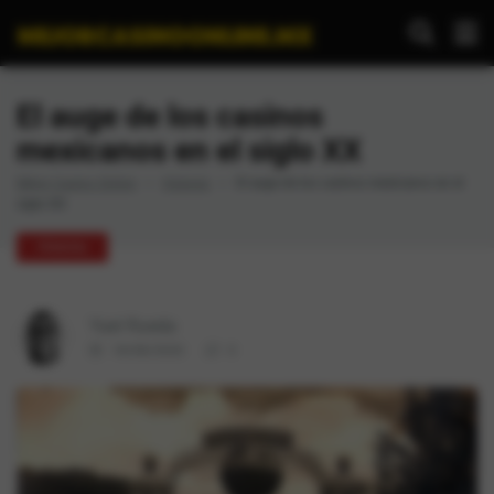
El auge de los casinos
mexicanos en el siglo XX
Mejor Casino Online
»
Historia
»
El auge de los casinos mexicanos en el
siglo XX
Historia
Yael Rueda
18/08/2020
0