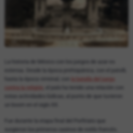
La historia de México con los juegos de azar es
extensa. Desde la época prehispánica, con el patolli,
hasta la época virreinal, con
la batalla del juego
contra la religión
, el país ha tenido una relación con
estas actividades lúdicas, al punto de que tuvieron
un boom en el siglo XX.
Fue durante la etapa final del Porfiriato que
surgieron los primeros casinos de estilo francés.