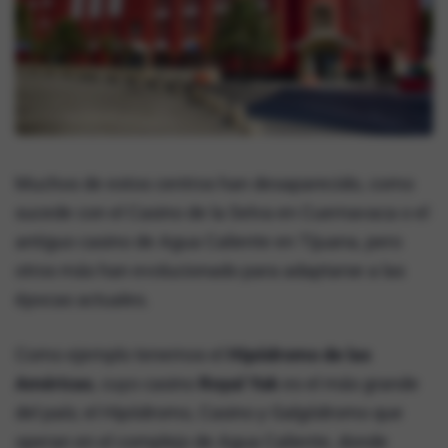
Muchos de estos centros han desaparecido, como
sucede con el Casino de la Selva en Cuernavaca o el
antiguo casino de Agua Caliente en Tijuana, pero
otros más han evolucionado para adaptarse a las
épocas actuales.
Como ejemplo tenemos el
Hipódromo de las
Américas
, cuyo casino
Royal Yak
es el más grande
del país; el Hipódromo, Casino y Galgódromo que
operan en el complejo de Agua Caliente, donde