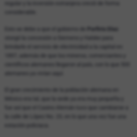
regular y la inversión extranjera creció de forma
considerable.
Esto se debe a que el gobierno de
Porfirio Díaz
otorgó la concesión a Siemens y Halske para
brindarle el servicio de electricidad a la capital en
1897, además de que los mineros, comerciantes y
científicos alemanes llegaron al país, con lo que 500
alemanes ya vivían aquí.
El gran crecimiento de la población alemana en
México era tal, que la sede ya era muy pequeña y
fue así que el Casino Alemán tuvo que cambiarse a
la calle de López No. 23, en lo que una vez fue una
estación policiaca.