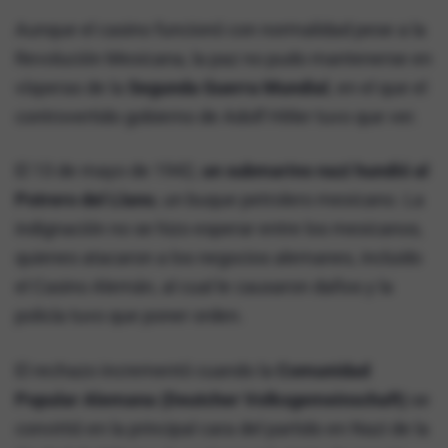
Aunque el casino funcionó con normalidad pese a la
Revolución Mexicana, la paz no pudo mantenerse en
vísperas de la
Segunda Guerra Mundial
, en el que el
controvertido gobierno de Adolf Hitler tuvo que ver.
El 13 de mayo de 1942,
un submarino nazi hundió al
Potrero del Llano
, un buque petrolero mexicano. La
indignación no se hizo esperar entre los mexicanos,
quienes atacaron a los negocios alemanes, incluido
el Casino Alemán, al cual le causaron daños y la
policía tuvo que poner orden.
El rechazo incrementó cuando la
Comunidad
Popular Alemana (Deutcher Volksgemeinschaft)
se
convirtió en la principal cara del partido en Nazi de la