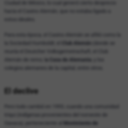
Ciudad de México, lo cual generó cierto desprecio
hacia el Casino Alemán, que no estaba ligado a
estos ideales.
Para esta época, el Casino Alemán se afilió como la
la Sociedad Humboldt; el
Club Alemán
(donde se
reunía el Deutcher Volksgemeinschaft, el Club
Alemán de remo; l
a Casa de Alemania
; y los
colegios alemanes de la capital, entre otros.
El declive
Pero todo cambió en 1993, cuando una comunidad
triqui (indígenas provenientes del noroeste de
Oaxaca), perteneciente al
Movimiento de