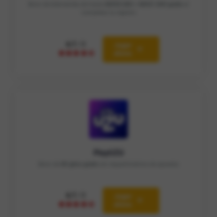
Bono de bienvenida de hasta
MX$5.000 + MX$1.000 gratis
al
completar tu registro
4.7
/ 5
Jugar
ahora
PlayUZU
Bono de
80 giros gratis
sin requerimientos de apuesta
4.7
/ 5
Jugar
ahora