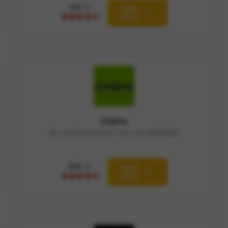
4.9
/ 5
Jugar
ahora
Codere
Bono de bienvenida del 100% hasta
MX$3.500
4.9
/ 5
Jugar
ahora