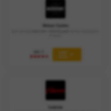
Winner Casino
Bono de hasta
MX$3.600 + MX$700 gratis
solo por registrarte en
el casino
4.8
/ 5
Jugar
ahora
Caliente